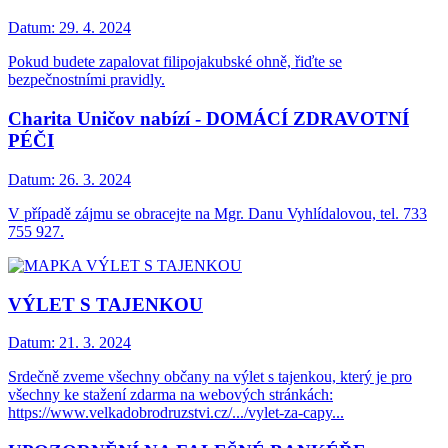
Datum:
29. 4. 2024
Pokud budete zapalovat filipojakubské ohně, řiďte se
bezpečnostními pravidly.
Charita Uničov nabízí - DOMÁCÍ ZDRAVOTNÍ
PÉČI
Datum:
26. 3. 2024
V případě zájmu se obracejte na Mgr. Danu Vyhlídalovou, tel. 733
755 927.
VÝLET S TAJENKOU
Datum:
21. 3. 2024
Srdečně zveme všechny občany na výlet s tajenkou, který je pro
všechny ke stažení zdarma na webových stránkách:
https://www.velkadobrodruzstvi.cz/.../vylet-za-capy...