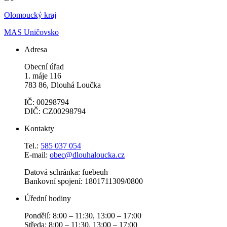
Olomoucký kraj
MAS Uničovsko
Adresa
Obecní úřad
1. máje 116
783 86, Dlouhá Loučka
IČ: 00298794
DIČ: CZ00298794
Kontakty
Tel.:
585 037 054
E-mail:
obec@dlouhaloucka.cz
Datová schránka: fuebeuh
Bankovní spojení: 1801711309/0800
Úřední hodiny
Pondělí: 8:00 – 11:30, 13:00 – 17:00
Středa: 8:00 – 11:30, 13:00 – 17:00