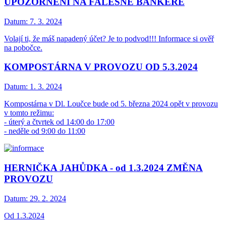
UPOZORNĚNÍ NA FALEŠNÉ BANKÉŘE
Datum:
7. 3. 2024
Volají ti, že máš napadený účet? Je to podvod!!! Informace si ověř
na pobočce.
KOMPOSTÁRNA V PROVOZU OD 5.3.2024
Datum:
1. 3. 2024
Kompostárna v Dl. Loučce bude od 5. března 2024 opět v provozu
v tomto režimu:
- úterý a čtvrtek od 14:00 do 17:00
- neděle od 9:00 do 11:00
HERNIČKA JAHŮDKA - od 1.3.2024 ZMĚNA
PROVOZU
Datum:
29. 2. 2024
Od 1.3.2024