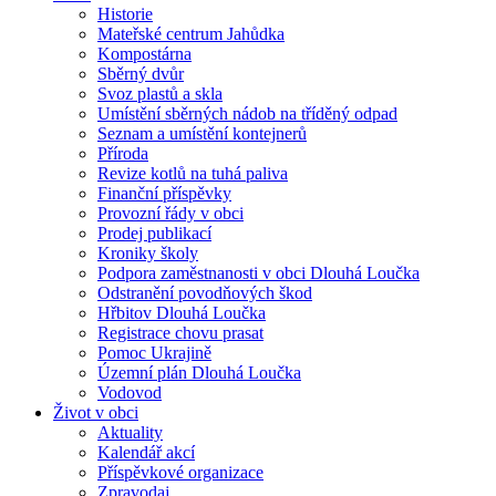
Historie
Mateřské centrum Jahůdka
Kompostárna
Sběrný dvůr
Svoz plastů a skla
Umístění sběrných nádob na tříděný odpad
Seznam a umístění kontejnerů
Příroda
Revize kotlů na tuhá paliva
Finanční příspěvky
Provozní řády v obci
Prodej publikací
Kroniky školy
Podpora zaměstnanosti v obci Dlouhá Loučka
Odstranění povodňových škod
Hřbitov Dlouhá Loučka
Registrace chovu prasat
Pomoc Ukrajině
Územní plán Dlouhá Loučka
Vodovod
Život v obci
Aktuality
Kalendář akcí
Příspěvkové organizace
Zpravodaj