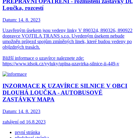
PŘEPRAVNÍ OPATŘENÍ - rozmístění zastávky Dl.
Loučka, rozcestí
Datum:
14. 8. 2023
Uzavřeným úsekem jsou vedeny linky V 890324, 890326, 890922
dopravce VOJTILA TRANS s.r.o. Uvedeným úsekem nebude
umožněn průjezd spojům zmíněných linek, které budou vedeny po
objízdných trasách.
Bližší informace o uzavírce naleznete zde:
https://www.idsok.cz/vyluky/uplna-uzavirka-silnice-ii-449-v
INZORMACE K UZAVÍRCE SILNICE V OBCI
DLOUHÁ LOUČKA - AUTOBUSOVÉ
ZASTÁVKY MAPA
Datum:
14. 8. 2023
zahájení od 16.8.2023
první stránka
předchozí stránka