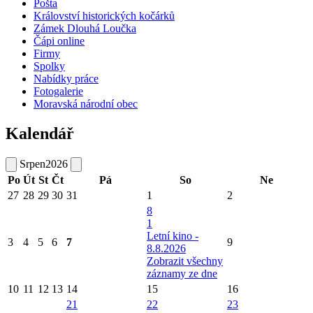
Pošta
Království historických kočárků
Zámek Dlouhá Loučka
Čápi online
Firmy
Spolky
Nabídky práce
Fotogalerie
Moravská národní obec
Kalendář
Srpen
2026
Po
Út
St
Čt
Pá
So
Ne
27
28
29
30
31
1
2
8
1
Letní kino -
3
4
5
6
7
9
8.8.2026
Zobrazit všechny
záznamy ze dne
10
11
12
13
14
15
16
21
22
23