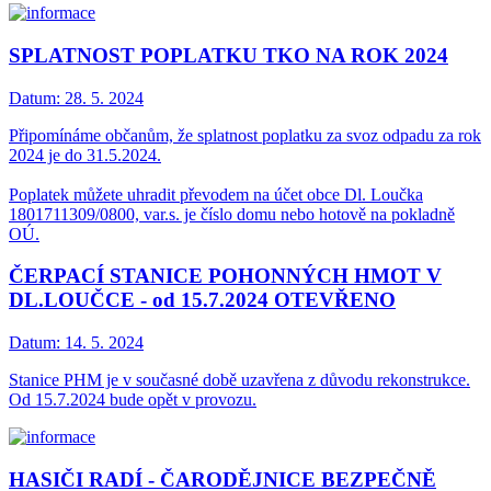
SPLATNOST POPLATKU TKO NA ROK 2024
Datum:
28. 5. 2024
Připomínáme občanům, že splatnost poplatku za svoz odpadu za rok
2024 je do 31.5.2024.
Poplatek můžete uhradit převodem na účet obce Dl. Loučka
1801711309/0800, var.s. je číslo domu nebo hotově na pokladně
OÚ.
ČERPACÍ STANICE POHONNÝCH HMOT V
DL.LOUČCE - od 15.7.2024 OTEVŘENO
Datum:
14. 5. 2024
Stanice PHM je v současné době uzavřena z důvodu rekonstrukce.
Od 15.7.2024 bude opět v provozu.
HASIČI RADÍ - ČARODĚJNICE BEZPEČNĚ