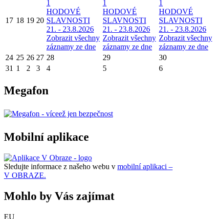
1
1
1
HODOVÉ
HODOVÉ
HODOVÉ
17
18
19
20
SLAVNOSTI
SLAVNOSTI
SLAVNOSTI
21. - 23.8.2026
21. - 23.8.2026
21. - 23.8.2026
Zobrazit všechny
Zobrazit všechny
Zobrazit všechny
záznamy ze dne
záznamy ze dne
záznamy ze dne
24
25
26
27
28
29
30
31
1
2
3
4
5
6
Megafon
Mobilní aplikace
Sledujte informace z našeho webu v
mobilní aplikaci –
V OBRAZE.
Mohlo by Vás zajímat
EU