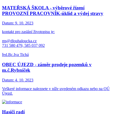
MATEŘSKÁ ŠKOLA - výběrové řízení
PROVOZNÍ PRACOVNÍK-úklid a výdej stravy
Datum:
9. 10. 2023
kontakt pro zaslání životopisu je:
ms@dlouhaloucka.cz
731 580 479, 585 037 092
řed.Bc.Iva Tichá
OBEC ÚJEZD - záměr prodeje pozemků v
m.č.Rybníček
Datum:
4. 10. 2023
Veškeré informace naleznete v níže uvedeném odkazu nebo na OÚ
Újezd.
Hasiči radí