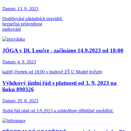
Datum:
13. 9. 2023
Dodržování základních pravidel:
bezpečná průjezdnost
parkování
JÓGA v Dl. Loučce - začínáme 14.9.2023 od 18:00
Datum:
4. 9. 2023
každý čtvrtek od 18:00 v budově ZŠ U Modré hvězdy
Výlukový jízdní řád s platností od 3. 9. 2023 na
linku 890326
Datum:
29. 8. 2023
Jízdní řád platí od 3.9.2023 a zohledňuje přibližné zpoždění.