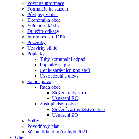
Povinné informace
Formuláře ke stažení
Předpisy v obci
Ekonomika obce
Veřejné zakázky
Důležité odkazy
Informace k GDPR
Pozemky
Uzavírky silnic
Poplatky
Tuhý komunální odpad
Poplatky za psa
Ceník správních poplatků
Osvobození a úlevy
Samospráva
Rada obce
Složení rady obce
Usnesení RO
Zastupitelstvo obce
Složení zastupitelstva obce
Usnesení ZO
Volby
Povodňový plán
Sčítání lidu, domů a bytů 2021
Obec