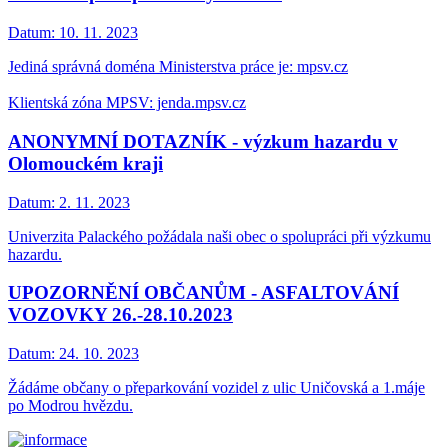
Datum:
10. 11. 2023
Jediná správná doména Ministerstva práce je: mpsv.cz
Klientská zóna MPSV: jenda.mpsv.cz
ANONYMNÍ DOTAZNÍK - výzkum hazardu v
Olomouckém kraji
Datum:
2. 11. 2023
Univerzita Palackého požádala naši obec o spolupráci při výzkumu
hazardu.
UPOZORNĚNÍ OBČANŮM - ASFALTOVÁNÍ
VOZOVKY 26.-28.10.2023
Datum:
24. 10. 2023
Žádáme občany o přeparkování vozidel z ulic Uničovská a 1.máje
po Modrou hvězdu.