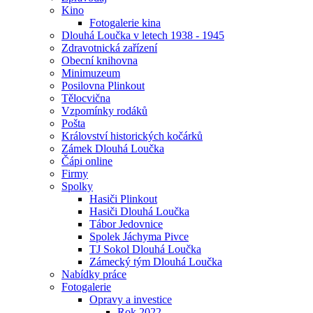
Kino
Fotogalerie kina
Dlouhá Loučka v letech 1938 - 1945
Zdravotnická zařízení
Obecní knihovna
Minimuzeum
Posilovna Plinkout
Tělocvična
Vzpomínky rodáků
Pošta
Království historických kočárků
Zámek Dlouhá Loučka
Čápi online
Firmy
Spolky
Hasiči Plinkout
Hasiči Dlouhá Loučka
Tábor Jedovnice
Spolek Jáchyma Pivce
TJ Sokol Dlouhá Loučka
Zámecký tým Dlouhá Loučka
Nabídky práce
Fotogalerie
Opravy a investice
Rok 2022