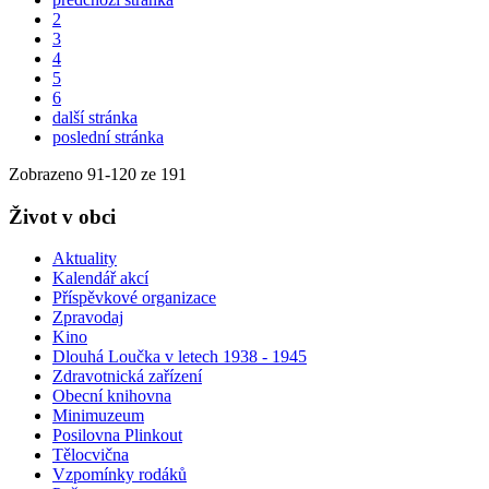
2
3
4
5
6
další stránka
poslední stránka
Zobrazeno
91
-
120
ze 191
Život v obci
Aktuality
Kalendář akcí
Příspěvkové organizace
Zpravodaj
Kino
Dlouhá Loučka v letech 1938 - 1945
Zdravotnická zařízení
Obecní knihovna
Minimuzeum
Posilovna Plinkout
Tělocvična
Vzpomínky rodáků