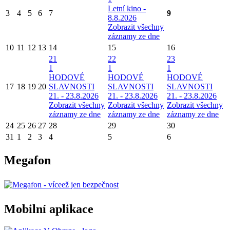
Letní kino -
3
4
5
6
7
9
8.8.2026
Zobrazit všechny
záznamy ze dne
10
11
12
13
14
15
16
21
22
23
1
1
1
HODOVÉ
HODOVÉ
HODOVÉ
17
18
19
20
SLAVNOSTI
SLAVNOSTI
SLAVNOSTI
21. - 23.8.2026
21. - 23.8.2026
21. - 23.8.2026
Zobrazit všechny
Zobrazit všechny
Zobrazit všechny
záznamy ze dne
záznamy ze dne
záznamy ze dne
24
25
26
27
28
29
30
31
1
2
3
4
5
6
Megafon
Mobilní aplikace