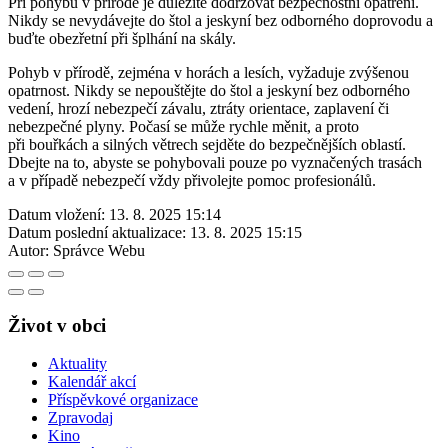
Při pohybu v přírodě je důležité dodržovat bezpečnostní opatření.
Nikdy se nevydávejte do štol a jeskyní bez odborného doprovodu a
buďte obezřetní při šplhání na skály.
Pohyb v přírodě, zejména v horách a lesích, vyžaduje zvýšenou
opatrnost. Nikdy se nepouštějte do štol a jeskyní bez odborného
vedení, hrozí nebezpečí závalu, ztráty orientace, zaplavení či
nebezpečné plyny. Počasí se může rychle měnit, a proto
při bouřkách a silných větrech sejděte do bezpečnějších oblastí.
Dbejte na to, abyste se pohybovali pouze po vyznačených trasách
a v případě nebezpečí vždy přivolejte pomoc profesionálů.
Datum vložení:
13. 8. 2025 15:14
Datum poslední aktualizace:
13. 8. 2025 15:15
Autor:
Správce Webu
Život v obci
Aktuality
Kalendář akcí
Příspěvkové organizace
Zpravodaj
Kino