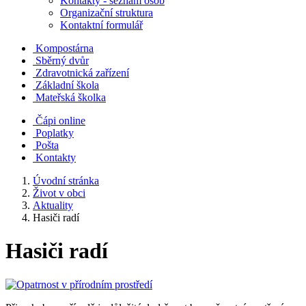
Kontakty - seznam osob
Organizační struktura
Kontaktní formulář
Kompostárna
Sběrný dvůr
Zdravotnická zařízení
Základní škola
Mateřská školka
Čápi online
Poplatky
Pošta
Kontakty
Úvodní stránka
Život v obci
Aktuality
Hasiči radí
Hasiči radí