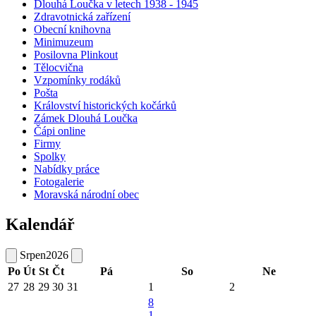
Dlouhá Loučka v letech 1938 - 1945
Zdravotnická zařízení
Obecní knihovna
Minimuzeum
Posilovna Plinkout
Tělocvična
Vzpomínky rodáků
Pošta
Království historických kočárků
Zámek Dlouhá Loučka
Čápi online
Firmy
Spolky
Nabídky práce
Fotogalerie
Moravská národní obec
Kalendář
Srpen
2026
Po
Út
St
Čt
Pá
So
Ne
27
28
29
30
31
1
2
8
1