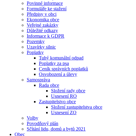
Povinné informace
Formuláře ke stažení
Předpisy v obci
Ekonomika obce
Veřejné zakázky
Důležité odkazy
Informace k GDPR
Pozemky
Uzavírky silnic
Poplatky
Tuhý komunální odpad
Poplatky za psa
Ceník správních poplatků
Osvobození a úlevy
Samospráva
Rada obce
Složení rady obce
Usnesení RO
Zastupitelstvo obce
Složení zastupitelstva obce
Usnesení ZO
Volby
Povodňový plán
Sčítání lidu, domů a bytů 2021
Obec