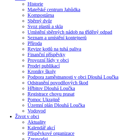
Historie
Mateřské centrum Jahůdka
Kompostárna
Sběrný dvůr
Svoz plastů a skla
Umístění sběrných nádob na tříděný odpad
Seznam a umístění kontejnerů
Příroda
Revize kotlů na tuhá paliva
Finanční příspěvky
Provozní řády v obci
Prodej publikací
Kroniky školy
Podpora zaměstnanosti v obci Dlouhá Loučka
Odstranění povodňových škod
Hřbitov Dlouhá Loučka
Registrace chovu prasat
Pomoc Ukrajině
Územní plán Dlouhá Loučka
Vodovod
Život v obci
Aktuality
Kalendář akcí
Příspěvkové organizace
Zpravodaj