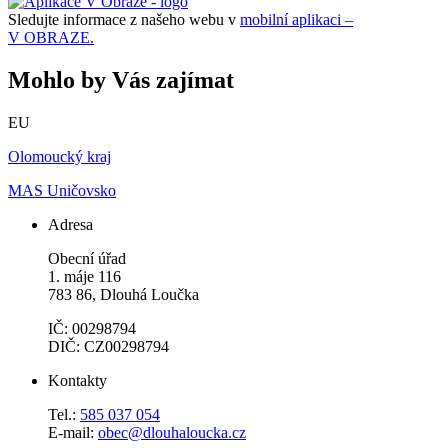
Sledujte informace z našeho webu v
mobilní aplikaci –
V OBRAZE.
Mohlo by Vás zajímat
EU
Olomoucký kraj
MAS Uničovsko
Adresa
Obecní úřad
1. máje 116
783 86, Dlouhá Loučka
IČ: 00298794
DIČ: CZ00298794
Kontakty
Tel.:
585 037 054
E-mail:
obec@dlouhaloucka.cz