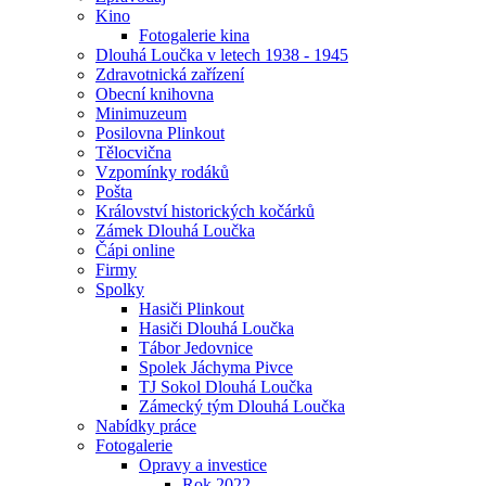
Kino
Fotogalerie kina
Dlouhá Loučka v letech 1938 - 1945
Zdravotnická zařízení
Obecní knihovna
Minimuzeum
Posilovna Plinkout
Tělocvična
Vzpomínky rodáků
Pošta
Království historických kočárků
Zámek Dlouhá Loučka
Čápi online
Firmy
Spolky
Hasiči Plinkout
Hasiči Dlouhá Loučka
Tábor Jedovnice
Spolek Jáchyma Pivce
TJ Sokol Dlouhá Loučka
Zámecký tým Dlouhá Loučka
Nabídky práce
Fotogalerie
Opravy a investice
Rok 2022