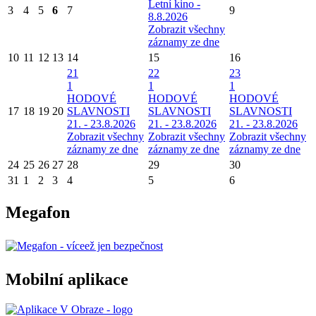
Letní kino -
3
4
5
6
7
9
8.8.2026
Zobrazit všechny
záznamy ze dne
10
11
12
13
14
15
16
21
22
23
1
1
1
HODOVÉ
HODOVÉ
HODOVÉ
17
18
19
20
SLAVNOSTI
SLAVNOSTI
SLAVNOSTI
21. - 23.8.2026
21. - 23.8.2026
21. - 23.8.2026
Zobrazit všechny
Zobrazit všechny
Zobrazit všechny
záznamy ze dne
záznamy ze dne
záznamy ze dne
24
25
26
27
28
29
30
31
1
2
3
4
5
6
Megafon
Mobilní aplikace