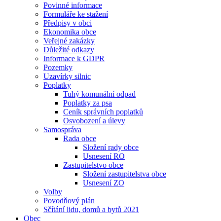
Povinné informace
Formuláře ke stažení
Předpisy v obci
Ekonomika obce
Veřejné zakázky
Důležité odkazy
Informace k GDPR
Pozemky
Uzavírky silnic
Poplatky
Tuhý komunální odpad
Poplatky za psa
Ceník správních poplatků
Osvobození a úlevy
Samospráva
Rada obce
Složení rady obce
Usnesení RO
Zastupitelstvo obce
Složení zastupitelstva obce
Usnesení ZO
Volby
Povodňový plán
Sčítání lidu, domů a bytů 2021
Obec