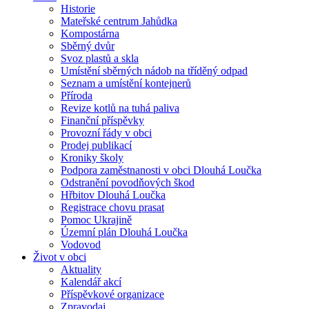
Historie
Mateřské centrum Jahůdka
Kompostárna
Sběrný dvůr
Svoz plastů a skla
Umístění sběrných nádob na tříděný odpad
Seznam a umístění kontejnerů
Příroda
Revize kotlů na tuhá paliva
Finanční příspěvky
Provozní řády v obci
Prodej publikací
Kroniky školy
Podpora zaměstnanosti v obci Dlouhá Loučka
Odstranění povodňových škod
Hřbitov Dlouhá Loučka
Registrace chovu prasat
Pomoc Ukrajině
Územní plán Dlouhá Loučka
Vodovod
Život v obci
Aktuality
Kalendář akcí
Příspěvkové organizace
Zpravodaj