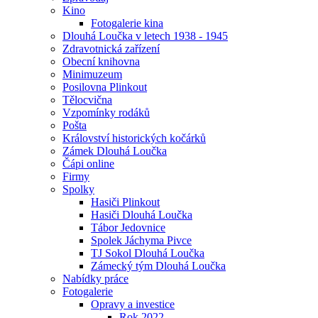
Kino
Fotogalerie kina
Dlouhá Loučka v letech 1938 - 1945
Zdravotnická zařízení
Obecní knihovna
Minimuzeum
Posilovna Plinkout
Tělocvična
Vzpomínky rodáků
Pošta
Království historických kočárků
Zámek Dlouhá Loučka
Čápi online
Firmy
Spolky
Hasiči Plinkout
Hasiči Dlouhá Loučka
Tábor Jedovnice
Spolek Jáchyma Pivce
TJ Sokol Dlouhá Loučka
Zámecký tým Dlouhá Loučka
Nabídky práce
Fotogalerie
Opravy a investice
Rok 2022