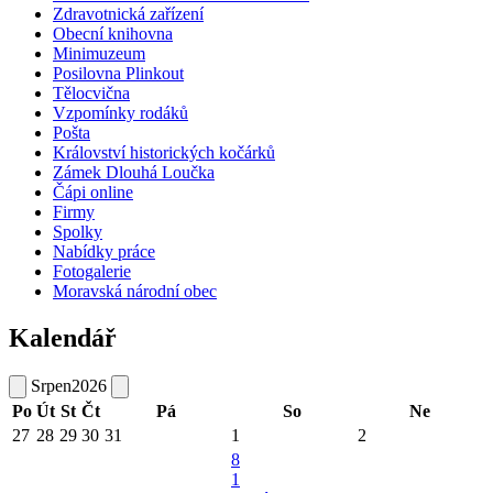
Zdravotnická zařízení
Obecní knihovna
Minimuzeum
Posilovna Plinkout
Tělocvična
Vzpomínky rodáků
Pošta
Království historických kočárků
Zámek Dlouhá Loučka
Čápi online
Firmy
Spolky
Nabídky práce
Fotogalerie
Moravská národní obec
Kalendář
Srpen
2026
Po
Út
St
Čt
Pá
So
Ne
27
28
29
30
31
1
2
8
1