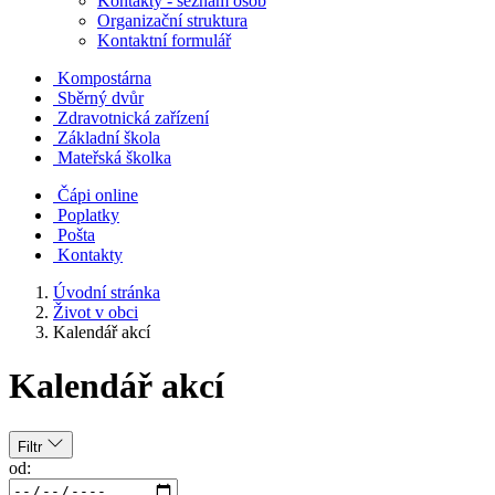
Kontakty - seznam osob
Organizační struktura
Kontaktní formulář
Kompostárna
Sběrný dvůr
Zdravotnická zařízení
Základní škola
Mateřská školka
Čápi online
Poplatky
Pošta
Kontakty
Úvodní stránka
Život v obci
Kalendář akcí
Kalendář akcí
Filtr
od: