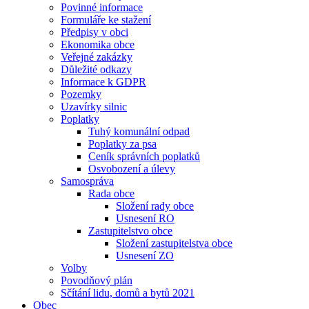
Povinné informace
Formuláře ke stažení
Předpisy v obci
Ekonomika obce
Veřejné zakázky
Důležité odkazy
Informace k GDPR
Pozemky
Uzavírky silnic
Poplatky
Tuhý komunální odpad
Poplatky za psa
Ceník správních poplatků
Osvobození a úlevy
Samospráva
Rada obce
Složení rady obce
Usnesení RO
Zastupitelstvo obce
Složení zastupitelstva obce
Usnesení ZO
Volby
Povodňový plán
Sčítání lidu, domů a bytů 2021
Obec