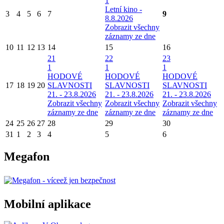
1
Letní kino -
3
4
5
6
7
9
8.8.2026
Zobrazit všechny
záznamy ze dne
10
11
12
13
14
15
16
21
22
23
1
1
1
HODOVÉ
HODOVÉ
HODOVÉ
17
18
19
20
SLAVNOSTI
SLAVNOSTI
SLAVNOSTI
21. - 23.8.2026
21. - 23.8.2026
21. - 23.8.2026
Zobrazit všechny
Zobrazit všechny
Zobrazit všechny
záznamy ze dne
záznamy ze dne
záznamy ze dne
24
25
26
27
28
29
30
31
1
2
3
4
5
6
Megafon
Mobilní aplikace