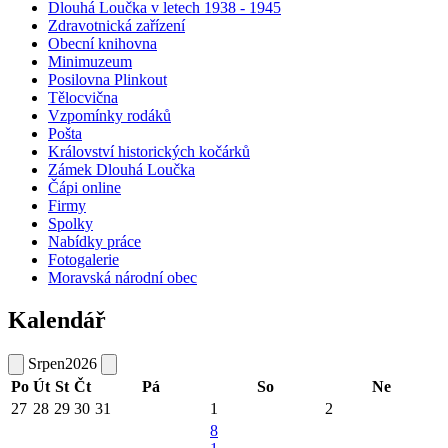
Dlouhá Loučka v letech 1938 - 1945
Zdravotnická zařízení
Obecní knihovna
Minimuzeum
Posilovna Plinkout
Tělocvična
Vzpomínky rodáků
Pošta
Království historických kočárků
Zámek Dlouhá Loučka
Čápi online
Firmy
Spolky
Nabídky práce
Fotogalerie
Moravská národní obec
Kalendář
Srpen
2026
Po
Út
St
Čt
Pá
So
Ne
27
28
29
30
31
1
2
8