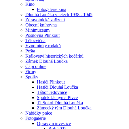
Kino
Fotogalerie kina
Dlouhá Loučka v letech 1938 - 1945
Zdravotnická zařízení
Obecní knihovna
Minimuzeum
Posilovna Plinkout
Tělocvična
Vzpomínky rodáků
Pošta
Království historických kočárků
Zámek Dlouhá Loučka
Čápi online
Firmy
Spolky
Hasiči Plinkout
Hasiči Dlouhá Loučka
Tábor Jedovnice
Spolek Jáchyma Pivce
TJ Sokol Dlouhá Loučka
Zámecký tým Dlouhá Loučka
Nabídky práce
Fotogalerie
Opravy a investice
Rok 2022