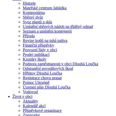
Historie
Mateřské centrum Jahůdka
Kompostárna
Sběrný dvůr
Svoz plastů a skla
Umístění sběrných nádob na tříděný odpad
Seznam a umístění kontejnerů
Příroda
Revize kotlů na tuhá paliva
Finanční příspěvky
Provozní řády v obci
Prodej publikací
Kroniky školy
Podpora zaměstnanosti v obci Dlouhá Loučka
Odstranění povodňových škod
Hřbitov Dlouhá Loučka
Registrace chovu prasat
Pomoc Ukrajině
Územní plán Dlouhá Loučka
Vodovod
Život v obci
Aktuality
Kalendář akcí
Příspěvkové organizace
Zpravodaj