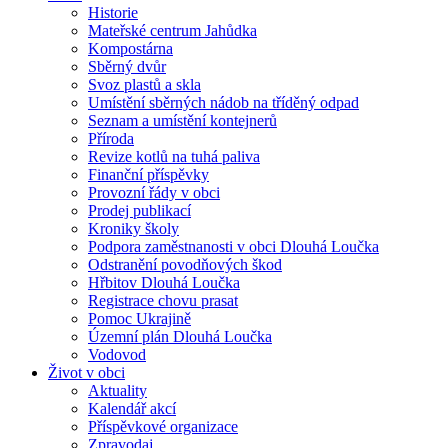
Historie
Mateřské centrum Jahůdka
Kompostárna
Sběrný dvůr
Svoz plastů a skla
Umístění sběrných nádob na tříděný odpad
Seznam a umístění kontejnerů
Příroda
Revize kotlů na tuhá paliva
Finanční příspěvky
Provozní řády v obci
Prodej publikací
Kroniky školy
Podpora zaměstnanosti v obci Dlouhá Loučka
Odstranění povodňových škod
Hřbitov Dlouhá Loučka
Registrace chovu prasat
Pomoc Ukrajině
Územní plán Dlouhá Loučka
Vodovod
Život v obci
Aktuality
Kalendář akcí
Příspěvkové organizace
Zpravodaj