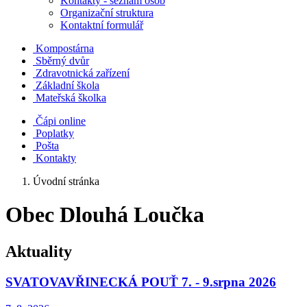
Kontakty - seznam osob
Organizační struktura
Kontaktní formulář
Kompostárna
Sběrný dvůr
Zdravotnická zařízení
Základní škola
Mateřská školka
Čápi online
Poplatky
Pošta
Kontakty
Úvodní stránka
Obec Dlouhá Loučka
Aktuality
SVATOVAVŘINECKÁ POUŤ 7. - 9.srpna 2026