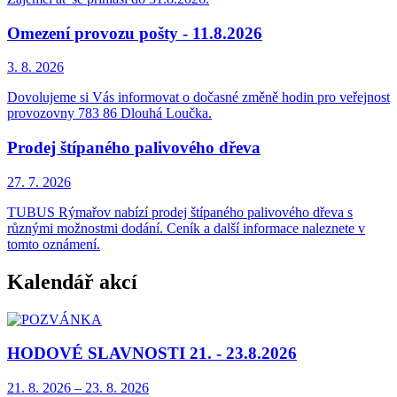
Omezení provozu pošty - 11.8.2026
3. 8.
2026
Dovolujeme si Vás informovat o dočasné změně hodin pro veřejnost
provozovny 783 86 Dlouhá Loučka.
Prodej štípaného palivového dřeva
27. 7.
2026
TUBUS Rýmařov nabízí prodej štípaného palivového dřeva s
různými možnostmi dodání. Ceník a další informace naleznete v
tomto oznámení.
Kalendář akcí
HODOVÉ SLAVNOSTI 21. - 23.8.2026
21. 8.
2026
–
23. 8.
2026