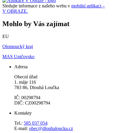
Sledujte informace z našeho webu v
mobilní aplikaci –
V OBRAZE.
Mohlo by Vás zajímat
EU
Olomoucký kraj
MAS Uničovsko
Adresa
Obecní úřad
1. máje 116
783 86, Dlouhá Loučka
IČ: 00298794
DIČ: CZ00298794
Kontakty
Tel.:
585 037 054
E-mail:
obec@dlouhaloucka.cz