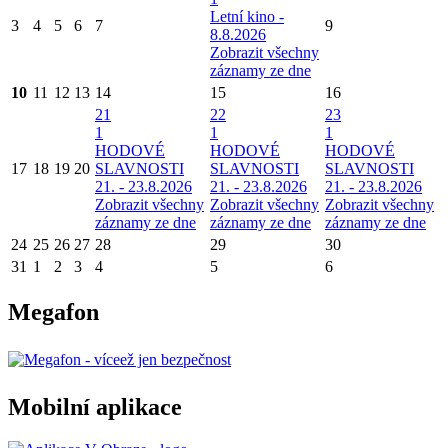
Letní kino -
3
4
5
6
7
9
8.8.2026
Zobrazit všechny
záznamy ze dne
10
11
12
13
14
15
16
21
22
23
1
1
1
HODOVÉ
HODOVÉ
HODOVÉ
17
18
19
20
SLAVNOSTI
SLAVNOSTI
SLAVNOSTI
21. - 23.8.2026
21. - 23.8.2026
21. - 23.8.2026
Zobrazit všechny
Zobrazit všechny
Zobrazit všechny
záznamy ze dne
záznamy ze dne
záznamy ze dne
24
25
26
27
28
29
30
31
1
2
3
4
5
6
Megafon
Mobilní aplikace