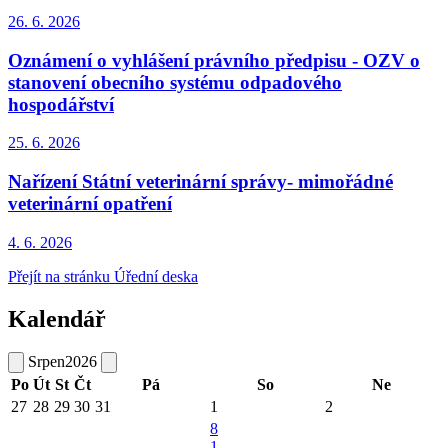
26. 6.
2026
Oznámení o vyhlášení právního předpisu - OZV o
stanovení obecního systému odpadového
hospodářství
25. 6.
2026
Nařízení Státní veterinární správy- mimořádné
veterinární opatření
4. 6.
2026
Přejít na stránku Úřední deska
Kalendář
Srpen
2026
Po
Út
St
Čt
Pá
So
Ne
27
28
29
30
31
1
2
8
1