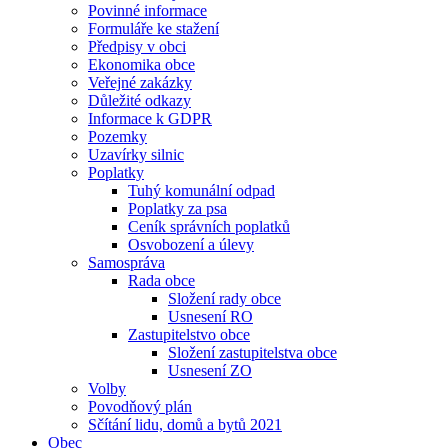
Povinné informace
Formuláře ke stažení
Předpisy v obci
Ekonomika obce
Veřejné zakázky
Důležité odkazy
Informace k GDPR
Pozemky
Uzavírky silnic
Poplatky
Tuhý komunální odpad
Poplatky za psa
Ceník správních poplatků
Osvobození a úlevy
Samospráva
Rada obce
Složení rady obce
Usnesení RO
Zastupitelstvo obce
Složení zastupitelstva obce
Usnesení ZO
Volby
Povodňový plán
Sčítání lidu, domů a bytů 2021
Obec