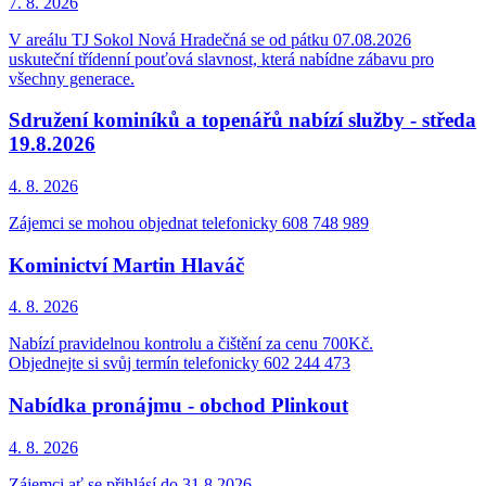
7. 8.
2026
V areálu TJ Sokol Nová Hradečná se od pátku 07.08.2026
uskuteční třídenní pouťová slavnost, která nabídne zábavu pro
všechny generace.
Sdružení kominíků a topenářů nabízí služby - středa
19.8.2026
4. 8.
2026
Zájemci se mohou objednat telefonicky 608 748 989
Kominictví Martin Hlaváč
4. 8.
2026
Nabízí pravidelnou kontrolu a čištění za cenu 700Kč.
Objednejte si svůj termín telefonicky 602 244 473
Nabídka pronájmu - obchod Plinkout
4. 8.
2026
Zájemci ať se přihlásí do 31.8.2026.