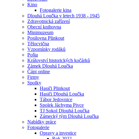
Kino
Fotogalerie kina
Dlouhá Loučka v letech 1938 - 1945
Zdravotnická zařízení
Obecní knihovna
Minimuzeum
Posilovna Plinkout
Tělocvična
Vzpomínky rodáků
Pošta
Království historických kočárků
Zámek Dlouhá Loučka
Čápi online
Firmy
Spolky
Hasiči Plinkout
Hasiči Dlouhá Loučka
Tábor Jedovnice
Spolek Jáchyma Pivce
TJ Sokol Dlouhá Loučka
Zámecký tým Dlouhá Loučka
Nabídky práce
Fotogalerie
Opravy a investice
Rok 2022