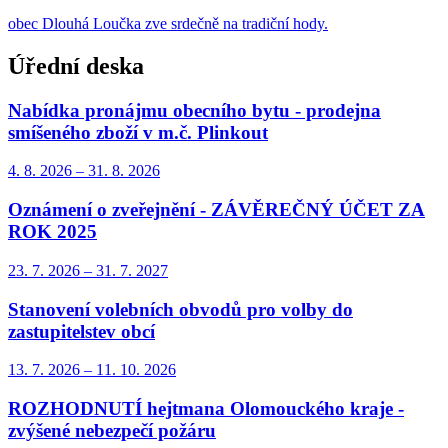
obec Dlouhá Loučka zve srdečně na tradiční hody.
Úřední deska
Nabídka pronájmu obecního bytu - prodejna
smíšeného zboží v m.č. Plinkout
4. 8.
2026
–
31. 8.
2026
Oznámení o zveřejnění - ZÁVĚREČNÝ ÚČET ZA
ROK 2025
23. 7.
2026
–
31. 7.
2027
Stanovení volebních obvodů pro volby do
zastupitelstev obcí
13. 7.
2026
–
11. 10.
2026
ROZHODNUTÍ hejtmana Olomouckého kraje -
zvýšené nebezpečí požáru