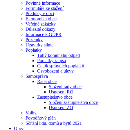
Povinné informace
Formuláře ke stažení
Předpisy v obci
Ekonomika obce
Veřejné zakázky
Důležité odkazy
Informace k GDPR
Pozemky
Uzavírky silnic
Poplatky
Tuhý komunální odpad
Poplatky za psa
Ceník správních poplatků
Osvobození a úlevy
Samospráva
Rada obce
Složení rady obce
Usnesení RO
Zastupitelstvo obce
Složení zastupitelstva obce
Usnesení ZO
Volby
Povodňový plán
Sčítání lidu, domů a bytů 2021
Obec