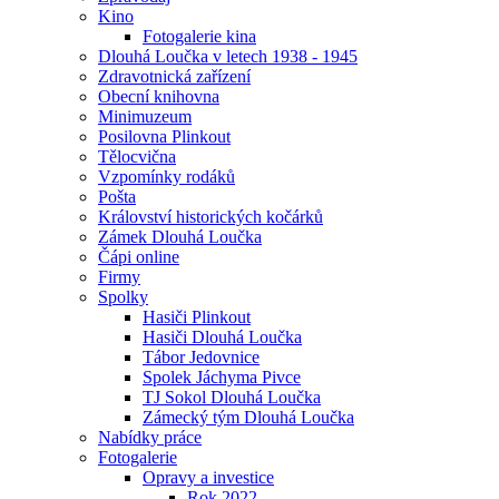
Kino
Fotogalerie kina
Dlouhá Loučka v letech 1938 - 1945
Zdravotnická zařízení
Obecní knihovna
Minimuzeum
Posilovna Plinkout
Tělocvična
Vzpomínky rodáků
Pošta
Království historických kočárků
Zámek Dlouhá Loučka
Čápi online
Firmy
Spolky
Hasiči Plinkout
Hasiči Dlouhá Loučka
Tábor Jedovnice
Spolek Jáchyma Pivce
TJ Sokol Dlouhá Loučka
Zámecký tým Dlouhá Loučka
Nabídky práce
Fotogalerie
Opravy a investice
Rok 2022