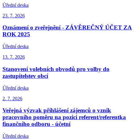
Úřední deska
23. 7.
2026
Oznámení o zveřejnění - ZÁVĚREČNÝ ÚČET ZA
ROK 2025
Úřední deska
13. 7.
2026
Stanovení volebních obvodů pro volby do
zastupitelstev obcí
Úřední deska
2. 7.
2026
Veřejná výzvak příhlášení zájemců o vznik
pracovního poměru na pozici referent/referentka
finančního odboru - účetní
Úřední deska