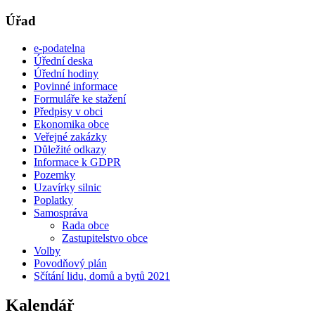
Úřad
e-podatelna
Úřední deska
Úřední hodiny
Povinné informace
Formuláře ke stažení
Předpisy v obci
Ekonomika obce
Veřejné zakázky
Důležité odkazy
Informace k GDPR
Pozemky
Uzavírky silnic
Poplatky
Samospráva
Rada obce
Zastupitelstvo obce
Volby
Povodňový plán
Sčítání lidu, domů a bytů 2021
Kalendář