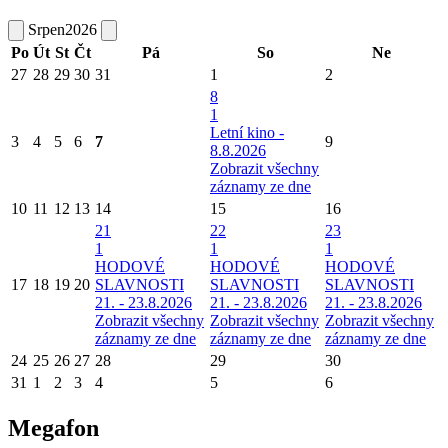
Srpen
2026
Po
Út
St
Čt
Pá
So
Ne
27
28
29
30
31
1
2
8
1
Letní kino -
3
4
5
6
7
9
8.8.2026
Zobrazit všechny
záznamy ze dne
10
11
12
13
14
15
16
21
22
23
1
1
1
HODOVÉ
HODOVÉ
HODOVÉ
17
18
19
20
SLAVNOSTI
SLAVNOSTI
SLAVNOSTI
21. - 23.8.2026
21. - 23.8.2026
21. - 23.8.2026
Zobrazit všechny
Zobrazit všechny
Zobrazit všechny
záznamy ze dne
záznamy ze dne
záznamy ze dne
24
25
26
27
28
29
30
31
1
2
3
4
5
6
Megafon