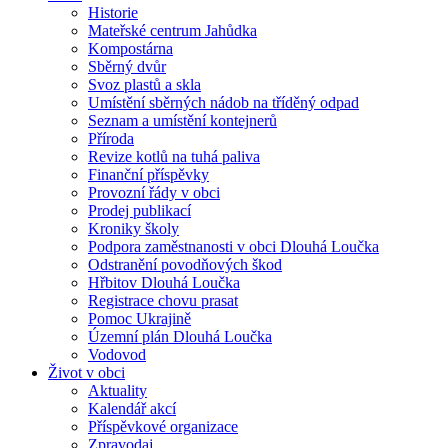
Historie
Mateřské centrum Jahůdka
Kompostárna
Sběrný dvůr
Svoz plastů a skla
Umístění sběrných nádob na tříděný odpad
Seznam a umístění kontejnerů
Příroda
Revize kotlů na tuhá paliva
Finanční příspěvky
Provozní řády v obci
Prodej publikací
Kroniky školy
Podpora zaměstnanosti v obci Dlouhá Loučka
Odstranění povodňových škod
Hřbitov Dlouhá Loučka
Registrace chovu prasat
Pomoc Ukrajině
Územní plán Dlouhá Loučka
Vodovod
Život v obci
Aktuality
Kalendář akcí
Příspěvkové organizace
Zpravodaj