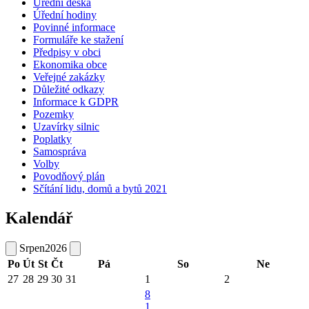
Úřední deska
Úřední hodiny
Povinné informace
Formuláře ke stažení
Předpisy v obci
Ekonomika obce
Veřejné zakázky
Důležité odkazy
Informace k GDPR
Pozemky
Uzavírky silnic
Poplatky
Samospráva
Volby
Povodňový plán
Sčítání lidu, domů a bytů 2021
Kalendář
Srpen
2026
Po
Út
St
Čt
Pá
So
Ne
27
28
29
30
31
1
2
8
1