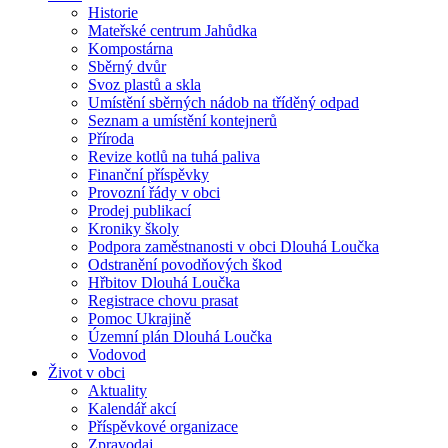
Historie
Mateřské centrum Jahůdka
Kompostárna
Sběrný dvůr
Svoz plastů a skla
Umístění sběrných nádob na tříděný odpad
Seznam a umístění kontejnerů
Příroda
Revize kotlů na tuhá paliva
Finanční příspěvky
Provozní řády v obci
Prodej publikací
Kroniky školy
Podpora zaměstnanosti v obci Dlouhá Loučka
Odstranění povodňových škod
Hřbitov Dlouhá Loučka
Registrace chovu prasat
Pomoc Ukrajině
Územní plán Dlouhá Loučka
Vodovod
Život v obci
Aktuality
Kalendář akcí
Příspěvkové organizace
Zpravodaj