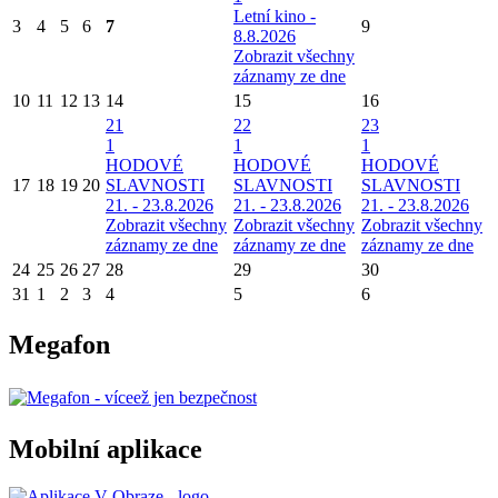
Letní kino -
3
4
5
6
7
9
8.8.2026
Zobrazit všechny
záznamy ze dne
10
11
12
13
14
15
16
21
22
23
1
1
1
HODOVÉ
HODOVÉ
HODOVÉ
17
18
19
20
SLAVNOSTI
SLAVNOSTI
SLAVNOSTI
21. - 23.8.2026
21. - 23.8.2026
21. - 23.8.2026
Zobrazit všechny
Zobrazit všechny
Zobrazit všechny
záznamy ze dne
záznamy ze dne
záznamy ze dne
24
25
26
27
28
29
30
31
1
2
3
4
5
6
Megafon
Mobilní aplikace