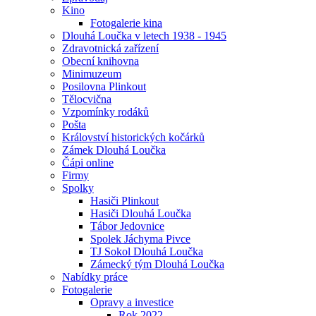
Kino
Fotogalerie kina
Dlouhá Loučka v letech 1938 - 1945
Zdravotnická zařízení
Obecní knihovna
Minimuzeum
Posilovna Plinkout
Tělocvična
Vzpomínky rodáků
Pošta
Království historických kočárků
Zámek Dlouhá Loučka
Čápi online
Firmy
Spolky
Hasiči Plinkout
Hasiči Dlouhá Loučka
Tábor Jedovnice
Spolek Jáchyma Pivce
TJ Sokol Dlouhá Loučka
Zámecký tým Dlouhá Loučka
Nabídky práce
Fotogalerie
Opravy a investice
Rok 2022