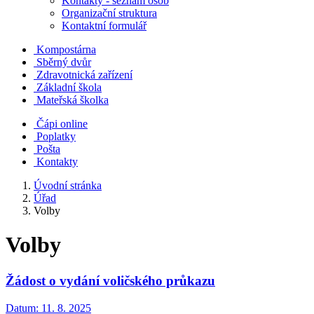
Kontakty - seznam osob
Organizační struktura
Kontaktní formulář
Kompostárna
Sběrný dvůr
Zdravotnická zařízení
Základní škola
Mateřská školka
Čápi online
Poplatky
Pošta
Kontakty
Úvodní stránka
Úřad
Volby
Volby
Žádost o vydání voličského průkazu
Datum:
11. 8. 2025