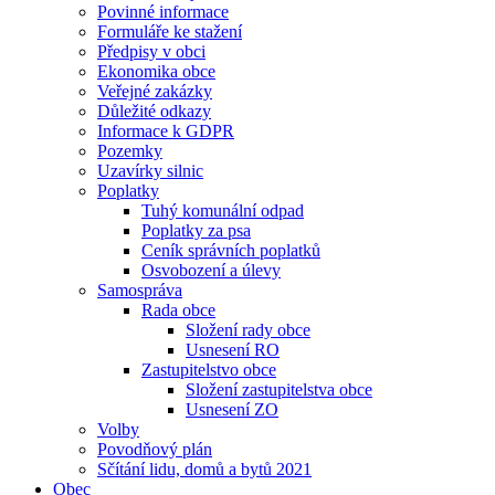
Povinné informace
Formuláře ke stažení
Předpisy v obci
Ekonomika obce
Veřejné zakázky
Důležité odkazy
Informace k GDPR
Pozemky
Uzavírky silnic
Poplatky
Tuhý komunální odpad
Poplatky za psa
Ceník správních poplatků
Osvobození a úlevy
Samospráva
Rada obce
Složení rady obce
Usnesení RO
Zastupitelstvo obce
Složení zastupitelstva obce
Usnesení ZO
Volby
Povodňový plán
Sčítání lidu, domů a bytů 2021
Obec