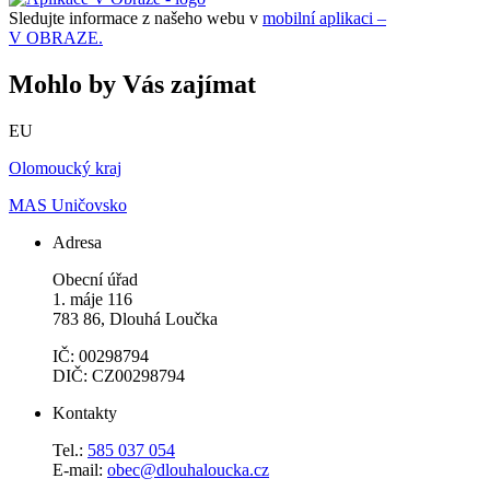
Sledujte informace z našeho webu v
mobilní aplikaci –
V OBRAZE.
Mohlo by Vás zajímat
EU
Olomoucký kraj
MAS Uničovsko
Adresa
Obecní úřad
1. máje 116
783 86, Dlouhá Loučka
IČ: 00298794
DIČ: CZ00298794
Kontakty
Tel.:
585 037 054
E-mail:
obec@dlouhaloucka.cz