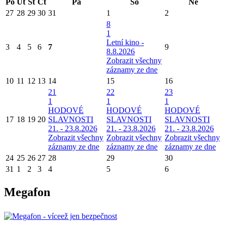
Po
Út
St
Čt
Pá
So
Ne
27
28
29
30
31
1
2
8
1
Letní kino -
3
4
5
6
7
9
8.8.2026
Zobrazit všechny
záznamy ze dne
10
11
12
13
14
15
16
21
22
23
1
1
1
HODOVÉ
HODOVÉ
HODOVÉ
17
18
19
20
SLAVNOSTI
SLAVNOSTI
SLAVNOSTI
21. - 23.8.2026
21. - 23.8.2026
21. - 23.8.2026
Zobrazit všechny
Zobrazit všechny
Zobrazit všechny
záznamy ze dne
záznamy ze dne
záznamy ze dne
24
25
26
27
28
29
30
31
1
2
3
4
5
6
Megafon