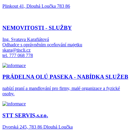
Plinkout 41, Dlouhá Loučka 783 86
NEMOVITOSTI - SLUŽBY
Ing. Svatava Karafiátová
Odhadce s oprávněním oceňování majetku
skara@tiscli.cz
tel. 777 068 778
PRÁDELNA OLÚ PASEKA - NABÍDKA SLUŽEB
nabízí praní a mandlování pro firmy, malé organizace a fyzické
osoby.
STT SERVIS,s.r.o.
Dvorská 245, 783 86 Dlouhá Loučka