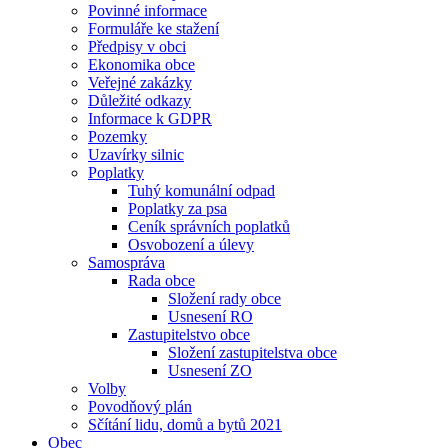
Povinné informace
Formuláře ke stažení
Předpisy v obci
Ekonomika obce
Veřejné zakázky
Důležité odkazy
Informace k GDPR
Pozemky
Uzavírky silnic
Poplatky
Tuhý komunální odpad
Poplatky za psa
Ceník správních poplatků
Osvobození a úlevy
Samospráva
Rada obce
Složení rady obce
Usnesení RO
Zastupitelstvo obce
Složení zastupitelstva obce
Usnesení ZO
Volby
Povodňový plán
Sčítání lidu, domů a bytů 2021
Obec