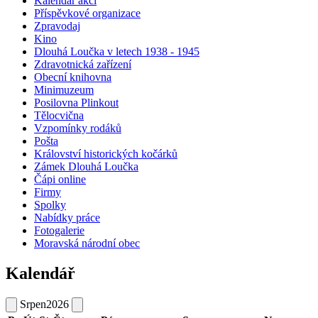
Kalendář akcí
Příspěvkové organizace
Zpravodaj
Kino
Dlouhá Loučka v letech 1938 - 1945
Zdravotnická zařízení
Obecní knihovna
Minimuzeum
Posilovna Plinkout
Tělocvična
Vzpomínky rodáků
Pošta
Království historických kočárků
Zámek Dlouhá Loučka
Čápi online
Firmy
Spolky
Nabídky práce
Fotogalerie
Moravská národní obec
Kalendář
Srpen
2026