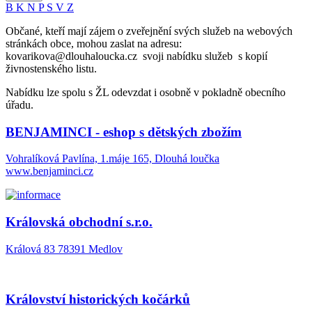
B
K
N
P
S
V
Z
Občané, kteří mají zájem o zveřejnění svých služeb na webových
stránkách obce, mohou zaslat na adresu:
kovarikova@dlouhaloucka.cz svoji nabídku služeb s kopií
živnostenského listu.
Nabídku lze spolu s ŽL odevzdat i osobně v pokladně obecního
úřadu.
BENJAMINCI - eshop s dětských zbožím
Vohralíková Pavlína, 1.máje 165, Dlouhá loučka
www.benjaminci.cz
Královská obchodní s.r.o.
Králová 83 78391 Medlov
Království historických kočárků