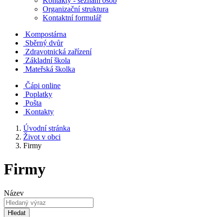
Kontakty - seznam osob
Organizační struktura
Kontaktní formulář
Kompostárna
Sběrný dvůr
Zdravotnická zařízení
Základní škola
Mateřská školka
Čápi online
Poplatky
Pošta
Kontakty
Úvodní stránka
Život v obci
Firmy
Firmy
Název
Hledat