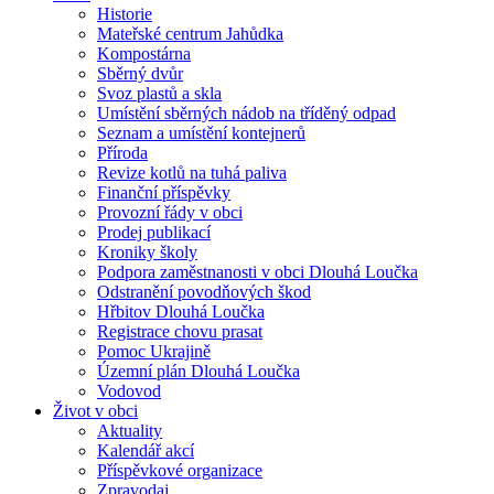
Historie
Mateřské centrum Jahůdka
Kompostárna
Sběrný dvůr
Svoz plastů a skla
Umístění sběrných nádob na tříděný odpad
Seznam a umístění kontejnerů
Příroda
Revize kotlů na tuhá paliva
Finanční příspěvky
Provozní řády v obci
Prodej publikací
Kroniky školy
Podpora zaměstnanosti v obci Dlouhá Loučka
Odstranění povodňových škod
Hřbitov Dlouhá Loučka
Registrace chovu prasat
Pomoc Ukrajině
Územní plán Dlouhá Loučka
Vodovod
Život v obci
Aktuality
Kalendář akcí
Příspěvkové organizace
Zpravodaj