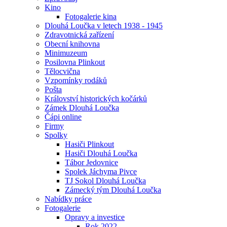
Kino
Fotogalerie kina
Dlouhá Loučka v letech 1938 - 1945
Zdravotnická zařízení
Obecní knihovna
Minimuzeum
Posilovna Plinkout
Tělocvična
Vzpomínky rodáků
Pošta
Království historických kočárků
Zámek Dlouhá Loučka
Čápi online
Firmy
Spolky
Hasiči Plinkout
Hasiči Dlouhá Loučka
Tábor Jedovnice
Spolek Jáchyma Pivce
TJ Sokol Dlouhá Loučka
Zámecký tým Dlouhá Loučka
Nabídky práce
Fotogalerie
Opravy a investice
Rok 2022