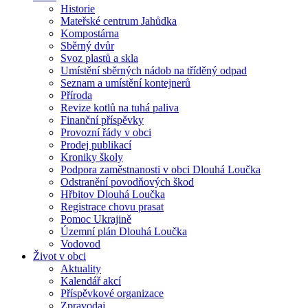
Historie
Mateřské centrum Jahůdka
Kompostárna
Sběrný dvůr
Svoz plastů a skla
Umístění sběrných nádob na tříděný odpad
Seznam a umístění kontejnerů
Příroda
Revize kotlů na tuhá paliva
Finanční příspěvky
Provozní řády v obci
Prodej publikací
Kroniky školy
Podpora zaměstnanosti v obci Dlouhá Loučka
Odstranění povodňových škod
Hřbitov Dlouhá Loučka
Registrace chovu prasat
Pomoc Ukrajině
Územní plán Dlouhá Loučka
Vodovod
Život v obci
Aktuality
Kalendář akcí
Příspěvkové organizace
Zpravodaj