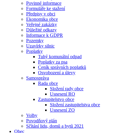
Povinné informace
Formuláře ke stažení
Předpisy v obci
Ekonomika obce
Veřejné zakázky
Důležité odkazy
Informace k GDPR
Pozemky
Uzavírky silnic
Poplatky
Tuhý komunální odpad
Poplatky za psa
Ceník správních poplatků
Osvobození a úlevy
Samospráva
Rada obce
Složení rady obce
Usnesení RO
Zastupitelstvo obce
Složení zastupitelstva obce
Usnesení ZO
Volby
Povodňový plán
Sčítání lidu, domů a bytů 2021
Obec