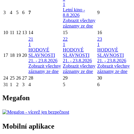
1
Letní kino -
3
4
5
6
7
9
8.8.2026
Zobrazit všechny
záznamy ze dne
10
11
12
13
14
15
16
21
22
23
1
1
1
HODOVÉ
HODOVÉ
HODOVÉ
17
18
19
20
SLAVNOSTI
SLAVNOSTI
SLAVNOSTI
21. - 23.8.2026
21. - 23.8.2026
21. - 23.8.2026
Zobrazit všechny
Zobrazit všechny
Zobrazit všechny
záznamy ze dne
záznamy ze dne
záznamy ze dne
24
25
26
27
28
29
30
31
1
2
3
4
5
6
Megafon
Mobilní aplikace