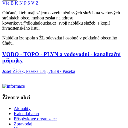
Vše
B
K
N
P
S
V
Z
Občané, kteří mají zájem o zveřejnění svých služeb na webových
stránkách obce, mohou zaslat na adresu:
kovarikova@dlouhaloucka.cz svoji nabídku služeb s kopií
živnostenského listu.
Nabídku lze spolu s ŽL odevzdat i osobně v pokladně obecního
úřadu.
VODO - TOPO - PLYN a vodovodní - kanalizační
přípojky
Josef Žáček, Paseka 178, 783 97 Paseka
Život v obci
Aktuality
Kalendář akcí
Příspěvkové organizace
Zpravodaj