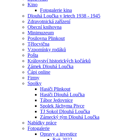
Kino
Fotogalerie kina
Dlouhá Loučka v letech 1938 - 1945
Zdravotnická zařízení
Obecní knihovna
Minimuzeum
Posilovna Plinkout
Tělocvična
Vzpomínky rodáků
Pošta
Království historických kočárků
Zámek Dlouhá Loučka
Čápi online
Firmy
Spolky
Hasiči Plinkout
Hasiči Dlouhá Loučka
Tábor Jedovnice
Spolek Jáchyma Pivce
TJ Sokol Dlouhá Loučka
Zámecký tým Dlouhá Loučka
Nabídky práce
Fotogalerie
Opravy a investice
Rok 2022