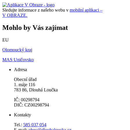
Sledujte informace z našeho webu v
mobilní aplikaci –
V OBRAZE.
Mohlo by Vás zajímat
EU
Olomoucký kraj
MAS Uničovsko
Adresa
Obecní úřad
1. máje 116
783 86, Dlouhá Loučka
IČ: 00298794
DIČ: CZ00298794
Kontakty
Tel.:
585 037 054
E-mail:
obec@dlouhaloucka.cz