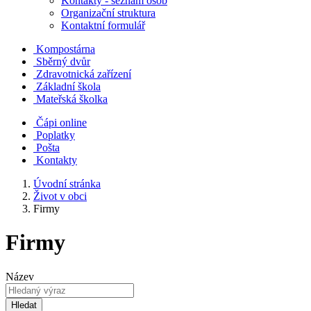
Kontakty - seznam osob
Organizační struktura
Kontaktní formulář
Kompostárna
Sběrný dvůr
Zdravotnická zařízení
Základní škola
Mateřská školka
Čápi online
Poplatky
Pošta
Kontakty
Úvodní stránka
Život v obci
Firmy
Firmy
Název
Hledat