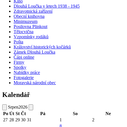
Kino
Dlouhá Loučka v letech 1938 - 1945
Zdravotnická zařízení
Obecní knihovna
Minimuzeum
Posilovna Plinkout
Tělocvična
Vzpomínky rodáků
Pošta
Království historických kočárků
Zámek Dlouhá Loučka
Čápi online
Firmy
Spolky
Nabídky práce
Fotogalerie
Moravská národní obec
Kalendář
Srpen
2026
Po
Út
St
Čt
Pá
So
Ne
27
28
29
30
31
1
2
8