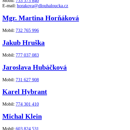
Mobil:
733 373 840
E-mail:
horakova@dlouhaloucka.cz
Mgr. Martina Horňáková
Mobil:
732 765 996
Jakub Hruška
Mobil:
777 037 083
Jaroslava Hubáčková
Mobil:
731 627 908
Karel Hybrant
Mobil:
774 301 410
Michal Klein
Mobil:
603 824 531