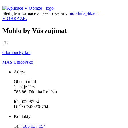
Sledujte informace z našeho webu v
mobilní aplikaci –
V OBRAZE.
Mohlo by Vás zajímat
EU
Olomoucký kraj
MAS Uničovsko
Adresa
Obecní úřad
1. máje 116
783 86, Dlouhá Loučka
IČ: 00298794
DIČ: CZ00298794
Kontakty
Tel.:
585 037 054