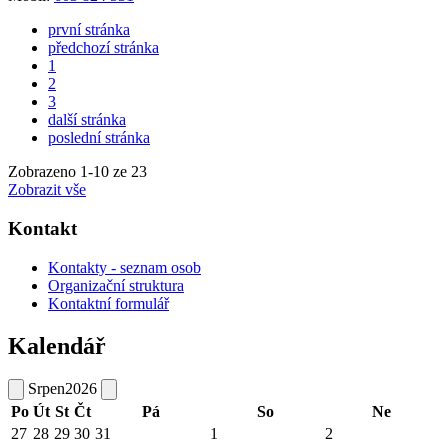
první stránka
předchozí stránka
1
2
3
další stránka
poslední stránka
Zobrazeno
1
-
10
ze 23
Zobrazit vše
Kontakt
Kontakty - seznam osob
Organizační struktura
Kontaktní formulář
Kalendář
Srpen
2026
Po
Út
St
Čt
Pá
So
Ne
27
28
29
30
31
1
2