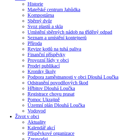
Historie
Mateřské centrum Jahůdka
Kompostárna
Sběrný dvůr
Svoz plastů a skla
Umístění sběrných nádob na tříděný odpad
Seznam a umístění kontejnerů
Příroda
Revize kotlů na tuhá paliva
Finanční příspěvky
Provozní řády v obci
Prodej publikací
Kroniky školy
Podpora zaměstnanosti v obci Dlouhá Loučka
Odstranění povodňových škod
Hřbitov Dlouhá Loučka
Registrace chovu prasat
Pomoc Ukrajině
Územní plán Dlouhá Loučka
Vodovod
Život v obci
Aktuality
Kalendář akcí
Příspěvkové organizace
Zpravodaj