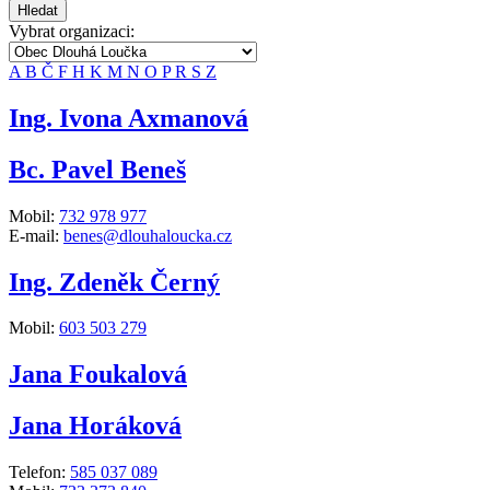
Hledat
Vybrat organizaci:
A
B
Č
F
H
K
M
N
O
P
R
S
Z
Ing. Ivona Axmanová
Bc. Pavel Beneš
Mobil:
732 978 977
E-mail:
benes@dlouhaloucka.cz
Ing. Zdeněk Černý
Mobil:
603 503 279
Jana Foukalová
Jana Horáková
Telefon:
585 037 089