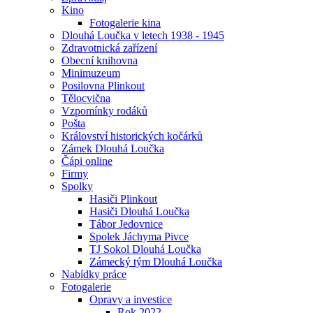
Kino
Fotogalerie kina
Dlouhá Loučka v letech 1938 - 1945
Zdravotnická zařízení
Obecní knihovna
Minimuzeum
Posilovna Plinkout
Tělocvična
Vzpomínky rodáků
Pošta
Království historických kočárků
Zámek Dlouhá Loučka
Čápi online
Firmy
Spolky
Hasiči Plinkout
Hasiči Dlouhá Loučka
Tábor Jedovnice
Spolek Jáchyma Pivce
TJ Sokol Dlouhá Loučka
Zámecký tým Dlouhá Loučka
Nabídky práce
Fotogalerie
Opravy a investice
Rok 2022