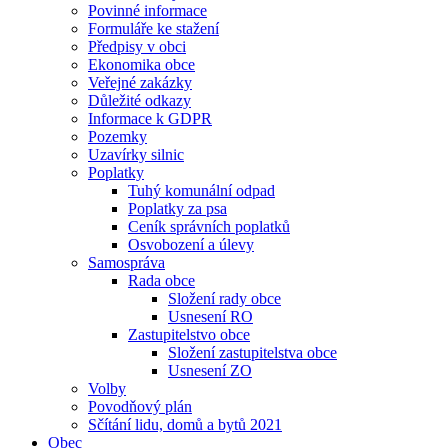
Povinné informace
Formuláře ke stažení
Předpisy v obci
Ekonomika obce
Veřejné zakázky
Důležité odkazy
Informace k GDPR
Pozemky
Uzavírky silnic
Poplatky
Tuhý komunální odpad
Poplatky za psa
Ceník správních poplatků
Osvobození a úlevy
Samospráva
Rada obce
Složení rady obce
Usnesení RO
Zastupitelstvo obce
Složení zastupitelstva obce
Usnesení ZO
Volby
Povodňový plán
Sčítání lidu, domů a bytů 2021
Obec