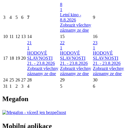
8
1
Letní kino -
3
4
5
6
7
9
8.8.2026
Zobrazit všechny
záznamy ze dne
10
11
12
13
14
15
16
21
22
23
1
1
1
HODOVÉ
HODOVÉ
HODOVÉ
17
18
19
20
SLAVNOSTI
SLAVNOSTI
SLAVNOSTI
21. - 23.8.2026
21. - 23.8.2026
21. - 23.8.2026
Zobrazit všechny
Zobrazit všechny
Zobrazit všechny
záznamy ze dne
záznamy ze dne
záznamy ze dne
24
25
26
27
28
29
30
31
1
2
3
4
5
6
Megafon
Mobilní aplikace