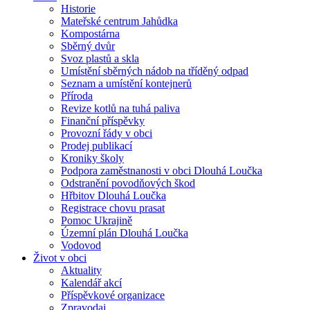
Historie
Mateřské centrum Jahůdka
Kompostárna
Sběrný dvůr
Svoz plastů a skla
Umístění sběrných nádob na tříděný odpad
Seznam a umístění kontejnerů
Příroda
Revize kotlů na tuhá paliva
Finanční příspěvky
Provozní řády v obci
Prodej publikací
Kroniky školy
Podpora zaměstnanosti v obci Dlouhá Loučka
Odstranění povodňových škod
Hřbitov Dlouhá Loučka
Registrace chovu prasat
Pomoc Ukrajině
Územní plán Dlouhá Loučka
Vodovod
Život v obci
Aktuality
Kalendář akcí
Příspěvkové organizace
Zpravodaj