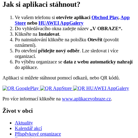
Jak si aplikaci stáhnout?
Ve vašem telefonu si
otevřete aplikaci
Obchod Play
,
App
Store
nebo
HUAWEI AppGalery
Do vyhledávacího okna zadejte název
„V OBRAZE“.
Klikněte na
Instalovat
.
Po nainstalování klikněte na položku
Otevřít
(povolit
oznámení).
Po otevření
přidejte nový odběr
. Lze sledovat i více
organizací.
Po výběru organizace se
data z webu automaticky nahrají
do aplikace.
Aplikaci si můžete stáhnout pomocí odkazů, nebo QR kódů.
Pro více informací klikněte na
www.aplikacevobraze.cz
.
Život v obci
Aktuality
Kalendář akcí
Příspěvkové organizace