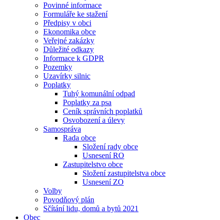
Povinné informace
Formuláře ke stažení
Předpisy v obci
Ekonomika obce
Veřejné zakázky
Důležité odkazy
Informace k GDPR
Pozemky
Uzavírky silnic
Poplatky
Tuhý komunální odpad
Poplatky za psa
Ceník správních poplatků
Osvobození a úlevy
Samospráva
Rada obce
Složení rady obce
Usnesení RO
Zastupitelstvo obce
Složení zastupitelstva obce
Usnesení ZO
Volby
Povodňový plán
Sčítání lidu, domů a bytů 2021
Obec