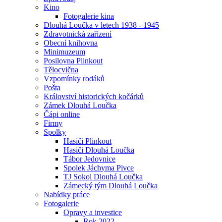
Kino
Fotogalerie kina
Dlouhá Loučka v letech 1938 - 1945
Zdravotnická zařízení
Obecní knihovna
Minimuzeum
Posilovna Plinkout
Tělocvična
Vzpomínky rodáků
Pošta
Království historických kočárků
Zámek Dlouhá Loučka
Čápi online
Firmy
Spolky
Hasiči Plinkout
Hasiči Dlouhá Loučka
Tábor Jedovnice
Spolek Jáchyma Pivce
TJ Sokol Dlouhá Loučka
Zámecký tým Dlouhá Loučka
Nabídky práce
Fotogalerie
Opravy a investice
Rok 2022