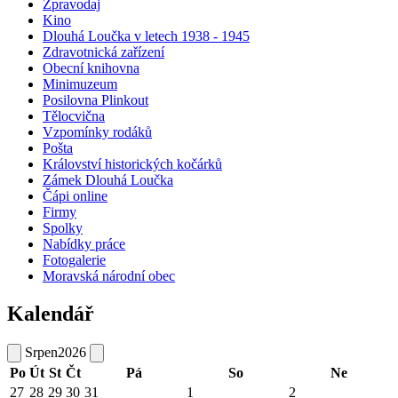
Zpravodaj
Kino
Dlouhá Loučka v letech 1938 - 1945
Zdravotnická zařízení
Obecní knihovna
Minimuzeum
Posilovna Plinkout
Tělocvična
Vzpomínky rodáků
Pošta
Království historických kočárků
Zámek Dlouhá Loučka
Čápi online
Firmy
Spolky
Nabídky práce
Fotogalerie
Moravská národní obec
Kalendář
Srpen
2026
Po
Út
St
Čt
Pá
So
Ne
27
28
29
30
31
1
2