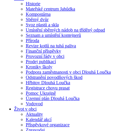
Historie
Mateřské centrum Jahůdka
Kompostárna
Sběrný dvůr
Svoz plastů a skla
Umístění sběrných nádob na tříděný odpad
Seznam a umístění kontejnerů
Příroda
Revize kotlů na tuhá paliva
Finanční příspěvky
Provozní řády v obci
Prodej publikací
Kroniky školy
Podpora zaměstnanosti v obci Dlouhá Loučka
Odstranění povodňových škod
Hřbitov Dlouhá Loučka
Registrace chovu prasat
Pomoc Ukrajině
Územní plán Dlouhá Loučka
Vodovod
Život v obci
Aktuality
Kalendář akcí
Příspěvkové organizace
Zpravodaj