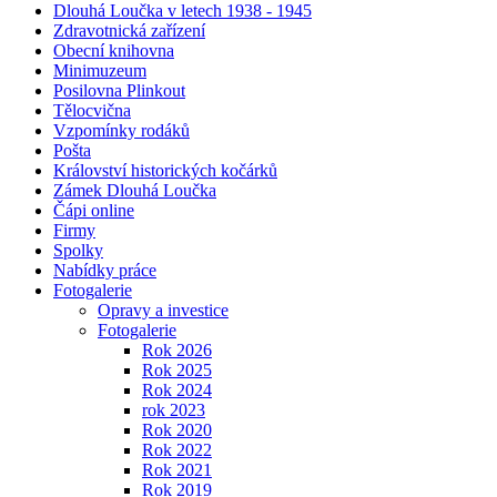
Dlouhá Loučka v letech 1938 - 1945
Zdravotnická zařízení
Obecní knihovna
Minimuzeum
Posilovna Plinkout
Tělocvična
Vzpomínky rodáků
Pošta
Království historických kočárků
Zámek Dlouhá Loučka
Čápi online
Firmy
Spolky
Nabídky práce
Fotogalerie
Opravy a investice
Fotogalerie
Rok 2026
Rok 2025
Rok 2024
rok 2023
Rok 2020
Rok 2022
Rok 2021
Rok 2019