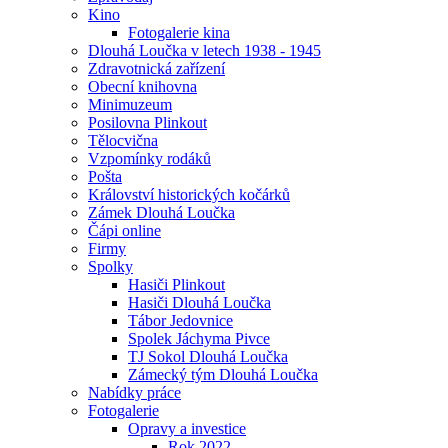
Kino
Fotogalerie kina
Dlouhá Loučka v letech 1938 - 1945
Zdravotnická zařízení
Obecní knihovna
Minimuzeum
Posilovna Plinkout
Tělocvična
Vzpomínky rodáků
Pošta
Království historických kočárků
Zámek Dlouhá Loučka
Čápi online
Firmy
Spolky
Hasiči Plinkout
Hasiči Dlouhá Loučka
Tábor Jedovnice
Spolek Jáchyma Pivce
TJ Sokol Dlouhá Loučka
Zámecký tým Dlouhá Loučka
Nabídky práce
Fotogalerie
Opravy a investice
Rok 2022