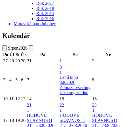
Rok 2017
Rok 2018
Rok 2015
Rok 2016
Moravská národní obec
Kalendář
Srpen
2026
Po
Út
St
Čt
Pá
So
Ne
27
28
29
30
31
1
2
8
1
Letní kino -
3
4
5
6
7
9
8.8.2026
Zobrazit všechny
záznamy ze dne
10
11
12
13
14
15
16
21
22
23
1
1
1
HODOVÉ
HODOVÉ
HODOVÉ
17
18
19
20
SLAVNOSTI
SLAVNOSTI
SLAVNOSTI
21. - 23.8.2026
21. - 23.8.2026
21. - 23.8.2026