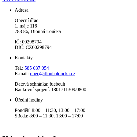
Adresa
Obecní úřad
1. máje 116
783 86, Dlouhá Loučka
IČ: 00298794
DIČ: CZ00298794
Kontakty
Tel.:
585 037 054
E-mail:
obec@dlouhaloucka.cz
Datová schránka: fuebeuh
Bankovní spojení: 1801711309/0800
Úřední hodiny
Pondělí: 8:00 – 11:30, 13:00 – 17:00
Středa: 8:00 – 11:30, 13:00 – 17:00