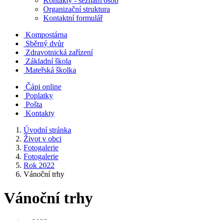
Kontakty - seznam osob
Organizační struktura
Kontaktní formulář
Kompostárna
Sběrný dvůr
Zdravotnická zařízení
Základní škola
Mateřská školka
Čápi online
Poplatky
Pošta
Kontakty
Úvodní stránka
Život v obci
Fotogalerie
Fotogalerie
Rok 2022
Vánoční trhy
Vánoční trhy