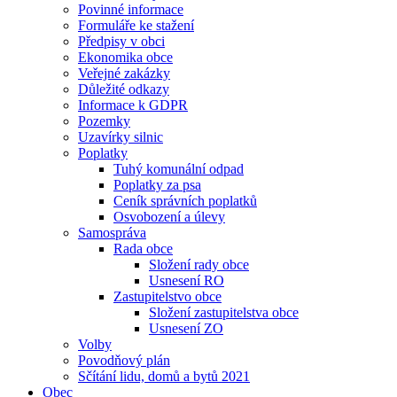
Povinné informace
Formuláře ke stažení
Předpisy v obci
Ekonomika obce
Veřejné zakázky
Důležité odkazy
Informace k GDPR
Pozemky
Uzavírky silnic
Poplatky
Tuhý komunální odpad
Poplatky za psa
Ceník správních poplatků
Osvobození a úlevy
Samospráva
Rada obce
Složení rady obce
Usnesení RO
Zastupitelstvo obce
Složení zastupitelstva obce
Usnesení ZO
Volby
Povodňový plán
Sčítání lidu, domů a bytů 2021
Obec