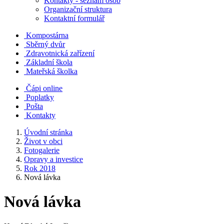
Kontakty - seznam osob
Organizační struktura
Kontaktní formulář
Kompostárna
Sběrný dvůr
Zdravotnická zařízení
Základní škola
Mateřská školka
Čápi online
Poplatky
Pošta
Kontakty
Úvodní stránka
Život v obci
Fotogalerie
Opravy a investice
Rok 2018
Nová lávka
Nová lávka