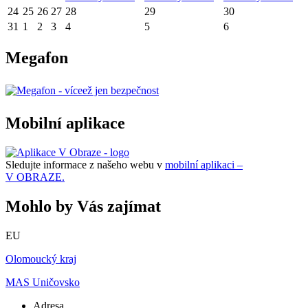
24
25
26
27
28
29
30
31
1
2
3
4
5
6
Megafon
Mobilní aplikace
Sledujte informace z našeho webu v
mobilní aplikaci –
V OBRAZE.
Mohlo by Vás zajímat
EU
Olomoucký kraj
MAS Uničovsko
Adresa