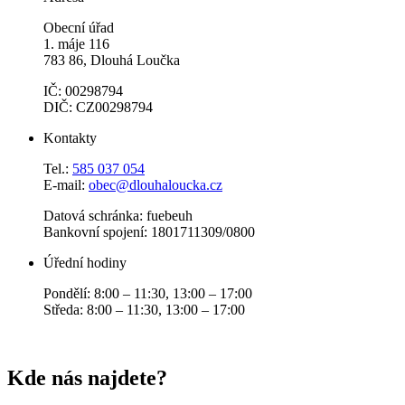
Obecní úřad
1. máje 116
783 86, Dlouhá Loučka
IČ: 00298794
DIČ: CZ00298794
Kontakty
Tel.:
585 037 054
E-mail:
obec@dlouhaloucka.cz
Datová schránka: fuebeuh
Bankovní spojení: 1801711309/0800
Úřední hodiny
Pondělí: 8:00 – 11:30, 13:00 – 17:00
Středa: 8:00 – 11:30, 13:00 – 17:00
Kde nás najdete?