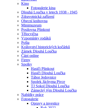
Kino
Fotogalerie kina
Dlouhá Loučka v letech 1938 - 1945
Zdravotnická zařízení
Obecní knihovna
Minimuzeum
Posilovna Plinkout
Tělocvična
Vzpomínky rodáků
Pošta
Království historických kočárků
Zámek Dlouhá Loučka
Čápi online
Firmy
Spolky
Hasiči Plinkout
Hasiči Dlouhá Loučka
Tábor Jedovnice
Spolek Jáchyma Pivce
TJ Sokol Dlouhá Loučka
Zámecký tým Dlouhá Loučka
Nabídky práce
Fotogalerie
Opravy a investice
Rok 2022