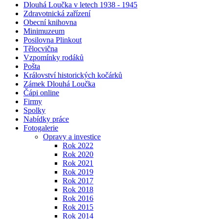
Dlouhá Loučka v letech 1938 - 1945
Zdravotnická zařízení
Obecní knihovna
Minimuzeum
Posilovna Plinkout
Tělocvična
Vzpomínky rodáků
Pošta
Království historických kočárků
Zámek Dlouhá Loučka
Čápi online
Firmy
Spolky
Nabídky práce
Fotogalerie
Opravy a investice
Rok 2022
Rok 2020
Rok 2021
Rok 2019
Rok 2017
Rok 2018
Rok 2016
Rok 2015
Rok 2014