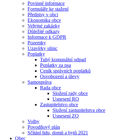
Povinné informace
Formuláře ke stažení
Předpisy v obci
Ekonomika obce
Veřejné zakázky
Důležité odkazy
Informace k GDPR
Pozemky
Uzavírky silnic
Poplatky
Tuhý komunální odpad
Poplatky za psa
Ceník správních poplatků
Osvobození a úlevy
Samospráva
Rada obce
Složení rady obce
Usnesení RO
Zastupitelstvo obce
Složení zastupitelstva obce
Usnesení ZO
Volby
Povodňový plán
Sčítání lidu, domů a bytů 2021
Obec