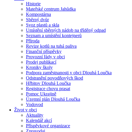
Historie
Mateřské centrum Jahůdka
Kompostárna
Sběrný dvůr
Svoz plastů a skla
Umístění sběrných nádob na tříděný odpad
Seznam a umístění kontejnerů
Příroda
Revize kotlů na tuhá paliva
Finanční příspěvky
Provozní řády v obci
Prodej publikací
Kroniky školy
Podpora zaměstnanosti v obci Dlouhá Loučka
Odstranění povodňových škod
Hřbitov Dlouhá Loučka
Registrace chovu prasat
Pomoc Ukrajině
Územní plán Dlouhá Loučka
Vodovod
Život v obci
Aktuality
Kalendář akcí
Příspěvkové organizace
Zpravodaj