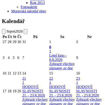
Rok 2013
Fotogalerie
Moravská národní obec
Kalendář
Srpen
2026
Po
Út
St
Čt
Pá
So
Ne
27
28
29
30
31
1
2
8
1
Letní kino -
3
4
5
6
7
9
8.8.2026
Zobrazit všechny
záznamy ze dne
10
11
12
13
14
15
16
21
22
23
1
1
1
HODOVÉ
HODOVÉ
HODOVÉ
17
18
19
20
SLAVNOSTI
SLAVNOSTI
SLAVNOSTI
21. - 23.8.2026
21. - 23.8.2026
21. - 23.8.2026
Zobrazit všechny
Zobrazit všechny
Zobrazit všechny
záznamy ze dne
záznamy ze dne
záznamy ze dne