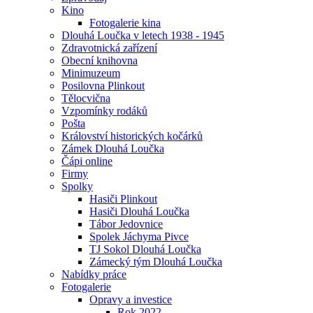
Kino
Fotogalerie kina
Dlouhá Loučka v letech 1938 - 1945
Zdravotnická zařízení
Obecní knihovna
Minimuzeum
Posilovna Plinkout
Tělocvična
Vzpomínky rodáků
Pošta
Království historických kočárků
Zámek Dlouhá Loučka
Čápi online
Firmy
Spolky
Hasiči Plinkout
Hasiči Dlouhá Loučka
Tábor Jedovnice
Spolek Jáchyma Pivce
TJ Sokol Dlouhá Loučka
Zámecký tým Dlouhá Loučka
Nabídky práce
Fotogalerie
Opravy a investice
Rok 2022