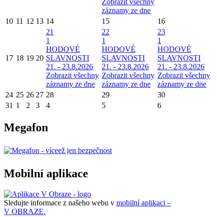
Zobrazit všechny
záznamy ze dne
10
11
12
13
14
15
16
21
22
23
1
1
1
HODOVÉ
HODOVÉ
HODOVÉ
17
18
19
20
SLAVNOSTI
SLAVNOSTI
SLAVNOSTI
21. - 23.8.2026
21. - 23.8.2026
21. - 23.8.2026
Zobrazit všechny
Zobrazit všechny
Zobrazit všechny
záznamy ze dne
záznamy ze dne
záznamy ze dne
24
25
26
27
28
29
30
31
1
2
3
4
5
6
Megafon
Mobilní aplikace
Sledujte informace z našeho webu v
mobilní aplikaci –
V OBRAZE.