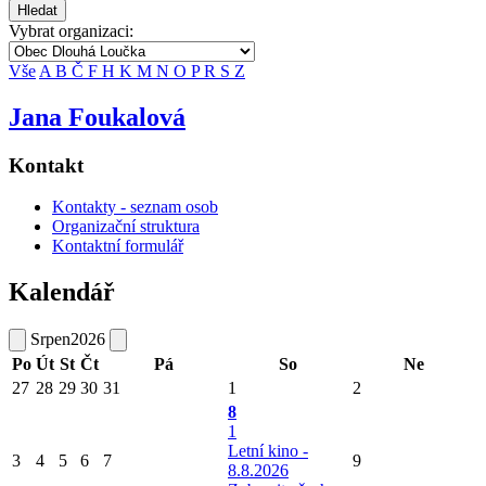
Hledat
Vybrat organizaci:
Vše
A
B
Č
F
H
K
M
N
O
P
R
S
Z
Jana Foukalová
Kontakt
Kontakty - seznam osob
Organizační struktura
Kontaktní formulář
Kalendář
Srpen
2026
Po
Út
St
Čt
Pá
So
Ne
27
28
29
30
31
1
2
8
1
Letní kino -
3
4
5
6
7
9
8.8.2026