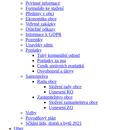
Povinné informace
Formuláře ke stažení
Předpisy v obci
Ekonomika obce
Veřejné zakázky
Důležité odkazy
Informace k GDPR
Pozemky
Uzavírky silnic
Poplatky
Tuhý komunální odpad
Poplatky za psa
Ceník správních poplatků
Osvobození a úlevy
Samospráva
Rada obce
Složení rady obce
Usnesení RO
Zastupitelstvo obce
Složení zastupitelstva obce
Usnesení ZO
Volby
Povodňový plán
Sčítání lidu, domů a bytů 2021
Obec