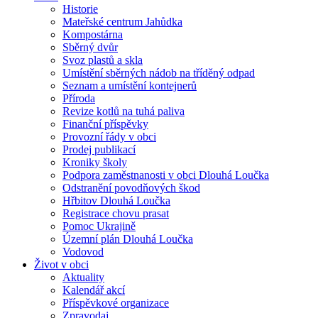
Historie
Mateřské centrum Jahůdka
Kompostárna
Sběrný dvůr
Svoz plastů a skla
Umístění sběrných nádob na tříděný odpad
Seznam a umístění kontejnerů
Příroda
Revize kotlů na tuhá paliva
Finanční příspěvky
Provozní řády v obci
Prodej publikací
Kroniky školy
Podpora zaměstnanosti v obci Dlouhá Loučka
Odstranění povodňových škod
Hřbitov Dlouhá Loučka
Registrace chovu prasat
Pomoc Ukrajině
Územní plán Dlouhá Loučka
Vodovod
Život v obci
Aktuality
Kalendář akcí
Příspěvkové organizace
Zpravodaj