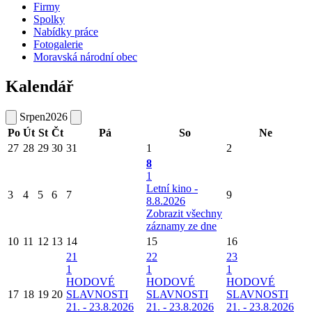
Firmy
Spolky
Nabídky práce
Fotogalerie
Moravská národní obec
Kalendář
Srpen
2026
Po
Út
St
Čt
Pá
So
Ne
27
28
29
30
31
1
2
8
1
Letní kino -
3
4
5
6
7
9
8.8.2026
Zobrazit všechny
záznamy ze dne
10
11
12
13
14
15
16
21
22
23
1
1
1
HODOVÉ
HODOVÉ
HODOVÉ
17
18
19
20
SLAVNOSTI
SLAVNOSTI
SLAVNOSTI
21. - 23.8.2026
21. - 23.8.2026
21. - 23.8.2026