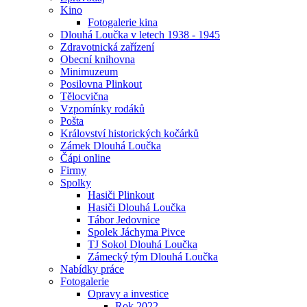
Kino
Fotogalerie kina
Dlouhá Loučka v letech 1938 - 1945
Zdravotnická zařízení
Obecní knihovna
Minimuzeum
Posilovna Plinkout
Tělocvična
Vzpomínky rodáků
Pošta
Království historických kočárků
Zámek Dlouhá Loučka
Čápi online
Firmy
Spolky
Hasiči Plinkout
Hasiči Dlouhá Loučka
Tábor Jedovnice
Spolek Jáchyma Pivce
TJ Sokol Dlouhá Loučka
Zámecký tým Dlouhá Loučka
Nabídky práce
Fotogalerie
Opravy a investice
Rok 2022