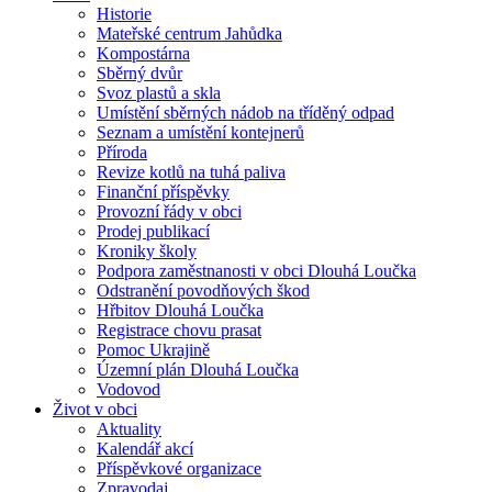
Historie
Mateřské centrum Jahůdka
Kompostárna
Sběrný dvůr
Svoz plastů a skla
Umístění sběrných nádob na tříděný odpad
Seznam a umístění kontejnerů
Příroda
Revize kotlů na tuhá paliva
Finanční příspěvky
Provozní řády v obci
Prodej publikací
Kroniky školy
Podpora zaměstnanosti v obci Dlouhá Loučka
Odstranění povodňových škod
Hřbitov Dlouhá Loučka
Registrace chovu prasat
Pomoc Ukrajině
Územní plán Dlouhá Loučka
Vodovod
Život v obci
Aktuality
Kalendář akcí
Příspěvkové organizace
Zpravodaj