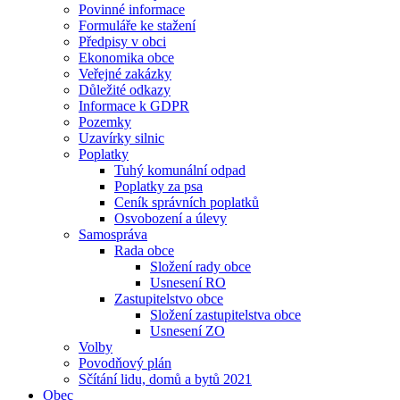
Povinné informace
Formuláře ke stažení
Předpisy v obci
Ekonomika obce
Veřejné zakázky
Důležité odkazy
Informace k GDPR
Pozemky
Uzavírky silnic
Poplatky
Tuhý komunální odpad
Poplatky za psa
Ceník správních poplatků
Osvobození a úlevy
Samospráva
Rada obce
Složení rady obce
Usnesení RO
Zastupitelstvo obce
Složení zastupitelstva obce
Usnesení ZO
Volby
Povodňový plán
Sčítání lidu, domů a bytů 2021
Obec