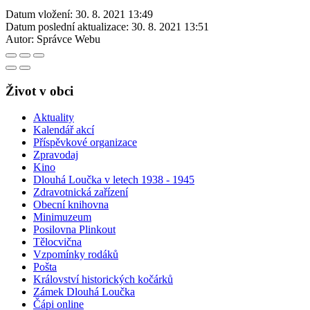
Datum vložení:
30. 8. 2021 13:49
Datum poslední aktualizace:
30. 8. 2021 13:51
Autor:
Správce Webu
Život v obci
Aktuality
Kalendář akcí
Příspěvkové organizace
Zpravodaj
Kino
Dlouhá Loučka v letech 1938 - 1945
Zdravotnická zařízení
Obecní knihovna
Minimuzeum
Posilovna Plinkout
Tělocvična
Vzpomínky rodáků
Pošta
Království historických kočárků
Zámek Dlouhá Loučka
Čápi online