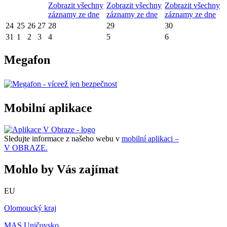
Zobrazit všechny
Zobrazit všechny
Zobrazit všechny
záznamy ze dne
záznamy ze dne
záznamy ze dne
24
25
26
27
28
29
30
31
1
2
3
4
5
6
Megafon
Mobilní aplikace
Sledujte informace z našeho webu v
mobilní aplikaci –
V OBRAZE.
Mohlo by Vás zajímat
EU
Olomoucký kraj
MAS Uničovsko