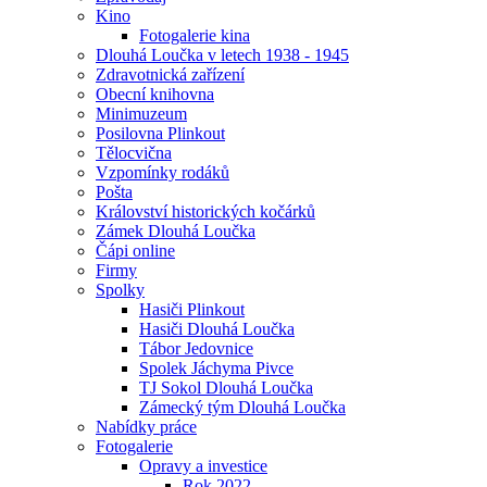
Kino
Fotogalerie kina
Dlouhá Loučka v letech 1938 - 1945
Zdravotnická zařízení
Obecní knihovna
Minimuzeum
Posilovna Plinkout
Tělocvična
Vzpomínky rodáků
Pošta
Království historických kočárků
Zámek Dlouhá Loučka
Čápi online
Firmy
Spolky
Hasiči Plinkout
Hasiči Dlouhá Loučka
Tábor Jedovnice
Spolek Jáchyma Pivce
TJ Sokol Dlouhá Loučka
Zámecký tým Dlouhá Loučka
Nabídky práce
Fotogalerie
Opravy a investice
Rok 2022