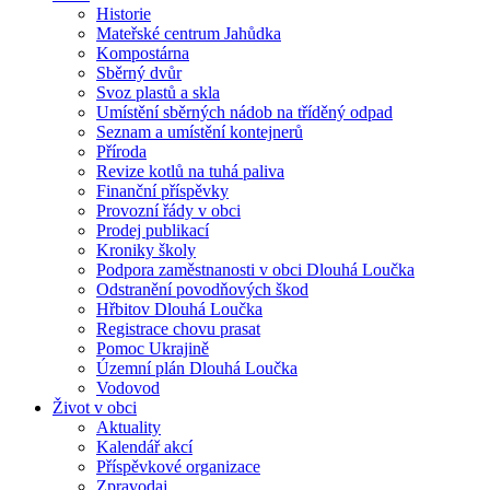
Historie
Mateřské centrum Jahůdka
Kompostárna
Sběrný dvůr
Svoz plastů a skla
Umístění sběrných nádob na tříděný odpad
Seznam a umístění kontejnerů
Příroda
Revize kotlů na tuhá paliva
Finanční příspěvky
Provozní řády v obci
Prodej publikací
Kroniky školy
Podpora zaměstnanosti v obci Dlouhá Loučka
Odstranění povodňových škod
Hřbitov Dlouhá Loučka
Registrace chovu prasat
Pomoc Ukrajině
Územní plán Dlouhá Loučka
Vodovod
Život v obci
Aktuality
Kalendář akcí
Příspěvkové organizace
Zpravodaj