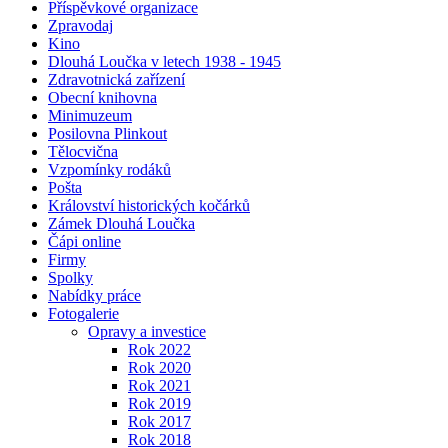
Příspěvkové organizace
Zpravodaj
Kino
Dlouhá Loučka v letech 1938 - 1945
Zdravotnická zařízení
Obecní knihovna
Minimuzeum
Posilovna Plinkout
Tělocvična
Vzpomínky rodáků
Pošta
Království historických kočárků
Zámek Dlouhá Loučka
Čápi online
Firmy
Spolky
Nabídky práce
Fotogalerie
Opravy a investice
Rok 2022
Rok 2020
Rok 2021
Rok 2019
Rok 2017
Rok 2018