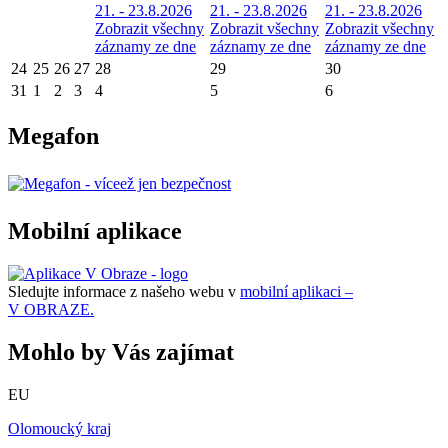
21. - 23.8.2026
21. - 23.8.2026
21. - 23.8.2026
Zobrazit všechny
Zobrazit všechny
Zobrazit všechny
záznamy ze dne
záznamy ze dne
záznamy ze dne
24
25
26
27
28
29
30
31
1
2
3
4
5
6
Megafon
Mobilní aplikace
Sledujte informace z našeho webu v
mobilní aplikaci –
V OBRAZE.
Mohlo by Vás zajímat
EU
Olomoucký kraj