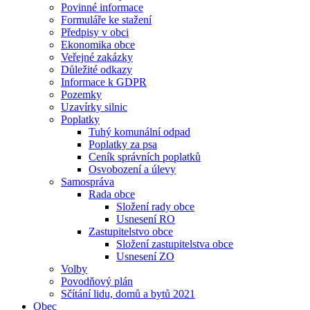
Povinné informace
Formuláře ke stažení
Předpisy v obci
Ekonomika obce
Veřejné zakázky
Důležité odkazy
Informace k GDPR
Pozemky
Uzavírky silnic
Poplatky
Tuhý komunální odpad
Poplatky za psa
Ceník správních poplatků
Osvobození a úlevy
Samospráva
Rada obce
Složení rady obce
Usnesení RO
Zastupitelstvo obce
Složení zastupitelstva obce
Usnesení ZO
Volby
Povodňový plán
Sčítání lidu, domů a bytů 2021
Obec