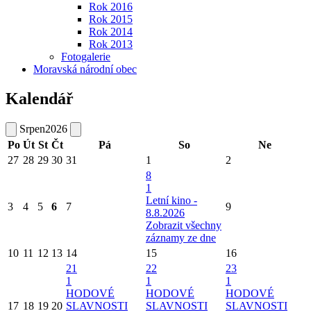
Rok 2016
Rok 2015
Rok 2014
Rok 2013
Fotogalerie
Moravská národní obec
Kalendář
Srpen
2026
Po
Út
St
Čt
Pá
So
Ne
27
28
29
30
31
1
2
8
1
Letní kino -
3
4
5
6
7
9
8.8.2026
Zobrazit všechny
záznamy ze dne
10
11
12
13
14
15
16
21
22
23
1
1
1
HODOVÉ
HODOVÉ
HODOVÉ
17
18
19
20
SLAVNOSTI
SLAVNOSTI
SLAVNOSTI