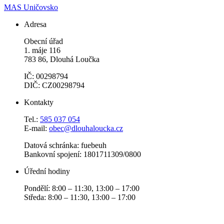
MAS Uničovsko
Adresa
Obecní úřad
1. máje 116
783 86, Dlouhá Loučka
IČ: 00298794
DIČ: CZ00298794
Kontakty
Tel.:
585 037 054
E-mail:
obec@dlouhaloucka.cz
Datová schránka: fuebeuh
Bankovní spojení: 1801711309/0800
Úřední hodiny
Pondělí: 8:00 – 11:30, 13:00 – 17:00
Středa: 8:00 – 11:30, 13:00 – 17:00