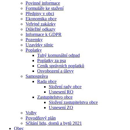
Povinné informace
Formuláře ke stažení
Předpisy v obci
Ekonomika obce
Veřejné zakázky
Důležité odkazy
Informace k GDPR
Pozemky
Uzavírky silnic
Poplatky
Tuhý komunální odpad
Poplatky za psa
Ceník správních poplatků
Osvobození a úlevy
Samospráva
Rada obce
Složení rady obce
Usnesení RO
Zastupitelstvo obce
Složení zastupitelstva obce
Usnesení ZO
Volby
Povodňový plán
Sčítání lidu, domů a bytů 2021
Obec