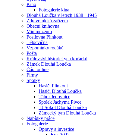
Kino
Fotogalerie kina
Dlouhá Loučka v letech 1938 - 1945
Zdravotnická zařízení
Obecní knihovna
Minimuzeum
Posilovna Plinkout
Tělocvična
Vzpomínky rodáků
Pošta
Království historických kočárků
Zámek Dlouhá Loučka
Čápi online
Firmy
Spolky
Hasiči Plinkout
Hasiči Dlouhá Loučka
Tábor Jedovnice
Spolek Jáchyma Pivce
TJ Sokol Dlouhá Loučka
Zámecký tým Dlouhá Loučka
Nabídky práce
Fotogalerie
Opravy a investice
Rok 2022