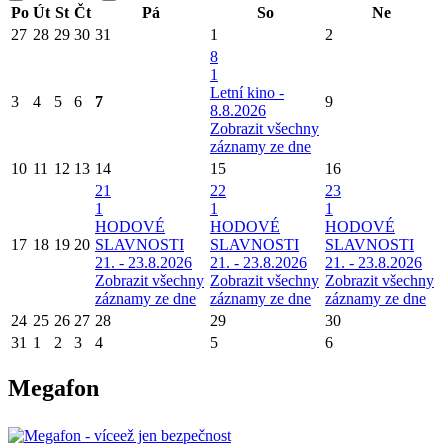
Po
Út
St
Čt
Pá
So
Ne
27
28
29
30
31
1
2
8
1
Letní kino -
3
4
5
6
7
9
8.8.2026
Zobrazit všechny
záznamy ze dne
10
11
12
13
14
15
16
21
22
23
1
1
1
HODOVÉ
HODOVÉ
HODOVÉ
17
18
19
20
SLAVNOSTI
SLAVNOSTI
SLAVNOSTI
21. - 23.8.2026
21. - 23.8.2026
21. - 23.8.2026
Zobrazit všechny
Zobrazit všechny
Zobrazit všechny
záznamy ze dne
záznamy ze dne
záznamy ze dne
24
25
26
27
28
29
30
31
1
2
3
4
5
6
Megafon