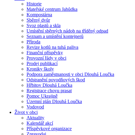
Historie
Mateřské centrum Jahůdka
Kompostárna
Sběrný dvůr
Svoz plastů a skla
Umístění sběrných nádob na tříděný odpad
Seznam a umístění kontejnerů
Příroda
Revize kotlů na tuhá paliva
Finanční příspěvky
Provozní řády v obci
Prodej publikací
Kroniky školy
Podpora zaměstnanosti v obci Dlouhá Loučka
Odstranění povodňových škod
Hřbitov Dlouhá Loučka
Registrace chovu prasat
Pomoc Ukrajině
Územní plán Dlouhá Loučka
Vodovod
Život v obci
Aktuality
Kalendář akcí
Příspěvkové organizace
Zpravodaj