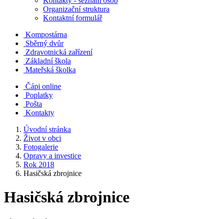
Kontakty - seznam osob
Organizační struktura
Kontaktní formulář
Kompostárna
Sběrný dvůr
Zdravotnická zařízení
Základní škola
Mateřská školka
Čápi online
Poplatky
Pošta
Kontakty
Úvodní stránka
Život v obci
Fotogalerie
Opravy a investice
Rok 2018
Hasičská zbrojnice
Hasičská zbrojnice