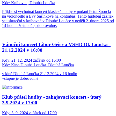
Kde:
Knihovna, Dlouhá Loučka
Přijďte si vychutnat koncert klasické hudby v podání Petra Šporcla
na violoncello a Evy Šašinkové na kontrabas. Tento hudební zážitek
se uskuteční v knihovně v Dlouhé Loučce v neděli 2. února 2025 od
14 hodin. Vstupné je dobrovolné.
Vánoční koncert Libor Geier a VSHD Dl. Loučka -
21.12.2024 v 16:00
Kdy:
21. 12. 2024 začátek od 16:00
Kde:
Kino Dlouhá Loučka, Dlouhá Loučka
v kině Dlouhá Loučka 21.12.2024 v 16 hodin
vstupné je dobrovolné
Klub přátel hudby - zahajovací koncert - úterý
3.9.2024 v 17:00
Kdy:
3. 9. 2024 začátek od 17:00