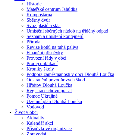
Historie
Mateřské centrum Jahůdka
Kompostárna
Sběrný dvůr
Svoz plastů a skla
Umístění sběrných nádob na tříděný odpad
Seznam a umístění kontejnerů
Příroda
Revize kotlů na tuhá paliva
Finanční příspěvky
Provozní řády v obci
Prodej publikací
Kroniky školy
Podpora zaměstnanosti v obci Dlouhá Loučka
Odstranění povodňových škod
Hřbitov Dlouhá Loučka
Registrace chovu prasat
Pomoc Ukrajině
Územní plán Dlouhá Loučka
Vodovod
Život v obci
Aktuality
Kalendář akcí
Příspěvkové organizace
Zpravodaj