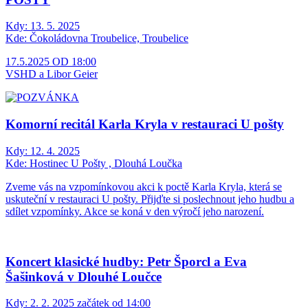
Kdy:
13. 5. 2025
Kde:
Čokoládovna Troubelice, Troubelice
17.5.2025 OD 18:00
VSHD a Libor Geier
Komorní recitál Karla Kryla v restauraci U pošty
Kdy:
12. 4. 2025
Kde:
Hostinec U Pošty , Dlouhá Loučka
Zveme vás na vzpomínkovou akci k poctě Karla Kryla, která se
uskuteční v restauraci U pošty. Přijďte si poslechnout jeho hudbu a
sdílet vzpomínky. Akce se koná v den výročí jeho narození.
Koncert klasické hudby: Petr Šporcl a Eva
Šašinková v Dlouhé Loučce
Kdy:
2. 2. 2025 začátek od 14:00