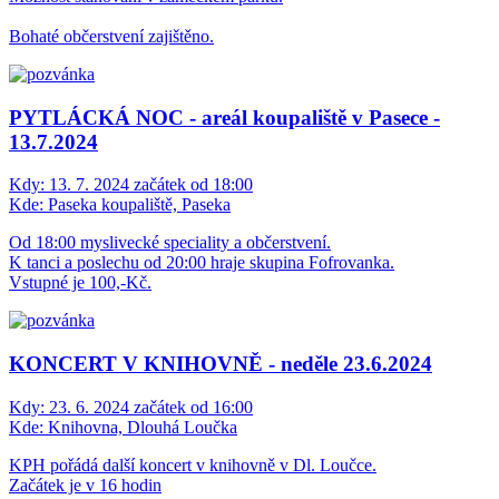
Bohaté občerstvení zajištěno.
PYTLÁCKÁ NOC - areál koupaliště v Pasece -
13.7.2024
Kdy:
13. 7. 2024 začátek od 18:00
Kde:
Paseka koupaliště, Paseka
Od 18:00 myslivecké speciality a občerstvení.
K tanci a poslechu od 20:00 hraje skupina Fofrovanka.
Vstupné je 100,-Kč.
KONCERT V KNIHOVNĚ - neděle 23.6.2024
Kdy:
23. 6. 2024 začátek od 16:00
Kde:
Knihovna, Dlouhá Loučka
KPH pořádá další koncert v knihovně v Dl. Loučce.
Začátek je v 16 hodin