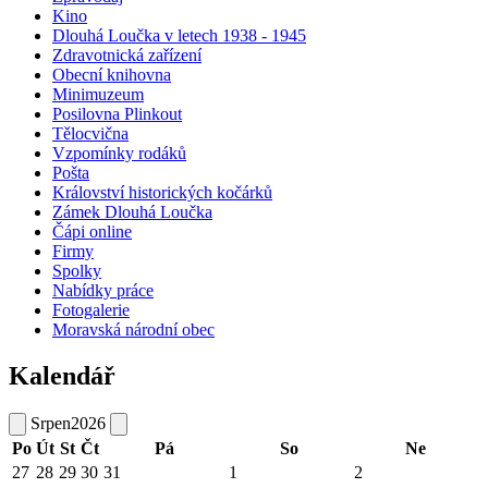
Kino
Dlouhá Loučka v letech 1938 - 1945
Zdravotnická zařízení
Obecní knihovna
Minimuzeum
Posilovna Plinkout
Tělocvična
Vzpomínky rodáků
Pošta
Království historických kočárků
Zámek Dlouhá Loučka
Čápi online
Firmy
Spolky
Nabídky práce
Fotogalerie
Moravská národní obec
Kalendář
Srpen
2026
Po
Út
St
Čt
Pá
So
Ne
27
28
29
30
31
1
2