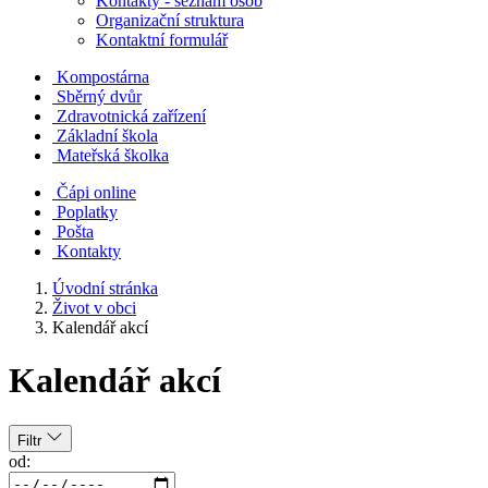
Kontakty - seznam osob
Organizační struktura
Kontaktní formulář
Kompostárna
Sběrný dvůr
Zdravotnická zařízení
Základní škola
Mateřská školka
Čápi online
Poplatky
Pošta
Kontakty
Úvodní stránka
Život v obci
Kalendář akcí
Kalendář akcí
Filtr
od: