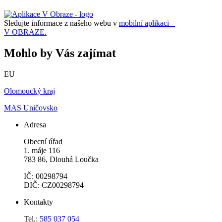
Sledujte informace z našeho webu v
mobilní aplikaci –
V OBRAZE.
Mohlo by Vás zajímat
EU
Olomoucký kraj
MAS Uničovsko
Adresa
Obecní úřad
1. máje 116
783 86, Dlouhá Loučka
IČ: 00298794
DIČ: CZ00298794
Kontakty
Tel.:
585 037 054