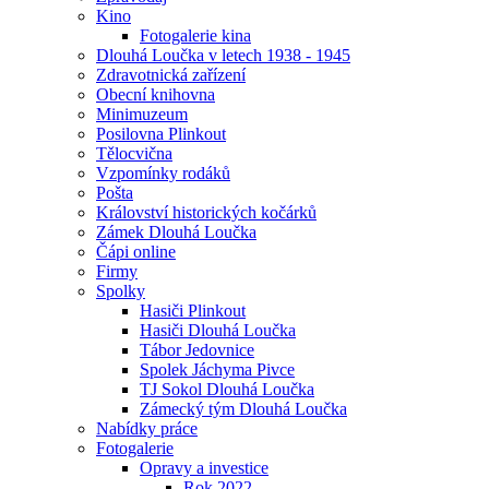
Kino
Fotogalerie kina
Dlouhá Loučka v letech 1938 - 1945
Zdravotnická zařízení
Obecní knihovna
Minimuzeum
Posilovna Plinkout
Tělocvična
Vzpomínky rodáků
Pošta
Království historických kočárků
Zámek Dlouhá Loučka
Čápi online
Firmy
Spolky
Hasiči Plinkout
Hasiči Dlouhá Loučka
Tábor Jedovnice
Spolek Jáchyma Pivce
TJ Sokol Dlouhá Loučka
Zámecký tým Dlouhá Loučka
Nabídky práce
Fotogalerie
Opravy a investice
Rok 2022