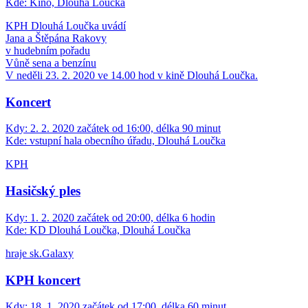
Kde:
Kino, Dlouhá Loučka
KPH Dlouhá Loučka uvádí
Jana a Štěpána Rakovy
v hudebním pořadu
Vůně sena a benzínu
V neděli 23. 2. 2020 ve 14.00 hod v kině Dlouhá Loučka.
Koncert
Kdy:
2. 2. 2020 začátek od 16:00, délka 90 minut
Kde:
vstupní hala obecního úřadu, Dlouhá Loučka
KPH
Hasičský ples
Kdy:
1. 2. 2020 začátek od 20:00, délka 6 hodin
Kde:
KD Dlouhá Loučka, Dlouhá Loučka
hraje sk.Galaxy
KPH koncert
Kdy:
18. 1. 2020 začátek od 17:00, délka 60 minut