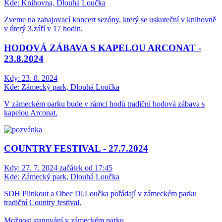
Kde:
Knihovna, Dlouhá Loučka
Zveme na zahajovací koncert sezóny, který se uskuteční v knihovně
v úterý 3.září v 17 hodin.
HODOVÁ ZÁBAVA S KAPELOU ARCONAT -
23.8.2024
Kdy:
23. 8. 2024
Kde:
Zámecký park, Dlouhá Loučka
V zámeckém parku bude v rámci hodů tradiční hodová zábava s
kapelou Arconat.
COUNTRY FESTIVAL - 27.7.2024
Kdy:
27. 7. 2024 začátek od 17:45
Kde:
Zámecký park, Dlouhá Loučka
SDH Plinkout a Obec Dl.Loučka pořádají v zámeckém parku
tradiční Country festival.
Možnost stanování v zámeckém parku.