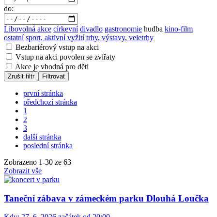
do:
Libovolná akce
církevní
divadlo
gastronomie
hudba
kino-film
ostatní
sport, aktivní vyžití
trhy, výstavy, veletrhy
Bezbariérový vstup na akci
Vstup na akci povolen se zvířaty
Akce je vhodná pro děti
Zrušit filtr
Filtrovat
první stránka
předchozí stránka
1
2
3
další stránka
poslední stránka
Zobrazeno
1
-
30
ze 63
Zobrazit vše
Taneční zábava v zámeckém parku Dlouhá Loučka
Kdy:
27. 6. 2026 začátek od 20:00