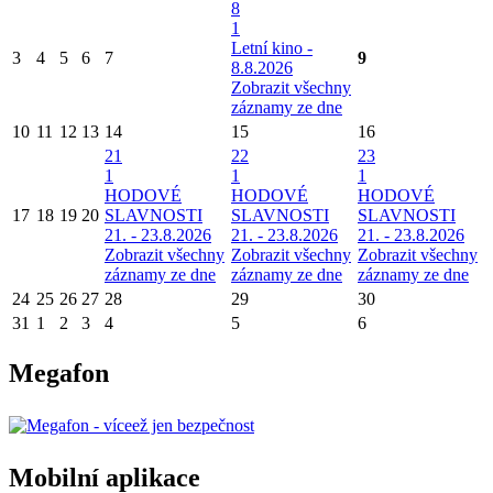
8
1
Letní kino -
3
4
5
6
7
9
8.8.2026
Zobrazit všechny
záznamy ze dne
10
11
12
13
14
15
16
21
22
23
1
1
1
HODOVÉ
HODOVÉ
HODOVÉ
17
18
19
20
SLAVNOSTI
SLAVNOSTI
SLAVNOSTI
21. - 23.8.2026
21. - 23.8.2026
21. - 23.8.2026
Zobrazit všechny
Zobrazit všechny
Zobrazit všechny
záznamy ze dne
záznamy ze dne
záznamy ze dne
24
25
26
27
28
29
30
31
1
2
3
4
5
6
Megafon
Mobilní aplikace