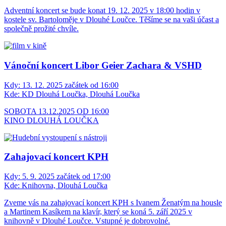
Adventní koncert se bude konat 19. 12. 2025 v 18:00 hodin v
kostele sv. Bartoloměje v Dlouhé Loučce. Těšíme se na vaši účast a
společně prožité chvíle.
Vánoční koncert Libor Geier Zachara & VSHD
Kdy:
13. 12. 2025 začátek od 16:00
Kde:
KD Dlouhá Loučka, Dlouhá Loučka
SOBOTA 13.12.2025 OD 16:00
KINO DLOUHÁ LOUČKA
Zahajovací koncert KPH
Kdy:
5. 9. 2025 začátek od 17:00
Kde:
Knihovna, Dlouhá Loučka
Zveme vás na zahajovací koncert KPH s Ivanem Ženatým na housle
a Martinem Kasíkem na klavír, který se koná 5. září 2025 v
knihovně v Dlouhé Loučce. Vstupné je dobrovolné.