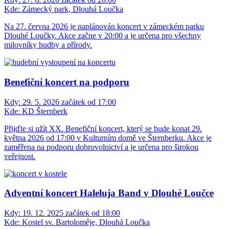
Kde:
Zámecký park, Dlouhá Loučka
Na 27. června 2026 je naplánován koncert v zámeckém parku
Dlouhé Loučky. Akce začne v 20:00 a je určena pro všechny
milovníky hudby a přírody.
Benefiční koncert na podporu
Kdy:
29. 5. 2026 začátek od 17:00
Kde:
KD Šternberk
Přijďte si užít XX. Benefiční koncert, který se bude konat 29.
května 2026 od 17:00 v Kulturním domě ve Šternberku. Akce je
zaměřena na podporu dobrovolnictví a je určena pro širokou
veřejnost.
Adventní koncert Haleluja Band v Dlouhé Loučce
Kdy:
19. 12. 2025 začátek od 18:00
Kde:
Kostel sv. Bartoloměje, Dlouhá Loučka