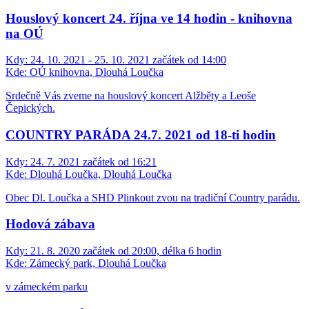
Houslový koncert 24. října ve 14 hodin - knihovna
na OÚ
Kdy:
24. 10. 2021 - 25. 10. 2021 začátek od 14:00
Kde:
OÚ knihovna, Dlouhá Loučka
Srdečně Vás zveme na houslový koncert Alžběty a Leoše
Čepických.
COUNTRY PARÁDA 24.7. 2021 od 18-ti hodin
Kdy:
24. 7. 2021 začátek od 16:21
Kde:
Dlouhá Loučka, Dlouhá Loučka
Obec Dl. Loučka a SHD Plinkout zvou na tradiční Country parádu.
Hodová zábava
Kdy:
21. 8. 2020 začátek od 20:00, délka 6 hodin
Kde:
Zámecký park, Dlouhá Loučka
v zámeckém parku