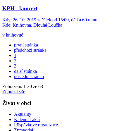
KPH - koncert
Kdy:
26. 10. 2019 začátek od 15:00, délka 60 minut
Kde:
Knihovna, Dlouhá Loučka
v knihovně
první stránka
předchozí stránka
1
2
3
další stránka
poslední stránka
Zobrazeno
1
-
30
ze 63
Zobrazit vše
Život v obci
Aktuality
Kalendář akcí
Příspěvkové organizace
Zpravodaj