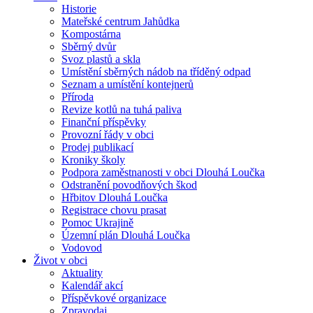
Historie
Mateřské centrum Jahůdka
Kompostárna
Sběrný dvůr
Svoz plastů a skla
Umístění sběrných nádob na tříděný odpad
Seznam a umístění kontejnerů
Příroda
Revize kotlů na tuhá paliva
Finanční příspěvky
Provozní řády v obci
Prodej publikací
Kroniky školy
Podpora zaměstnanosti v obci Dlouhá Loučka
Odstranění povodňových škod
Hřbitov Dlouhá Loučka
Registrace chovu prasat
Pomoc Ukrajině
Územní plán Dlouhá Loučka
Vodovod
Život v obci
Aktuality
Kalendář akcí
Příspěvkové organizace
Zpravodaj