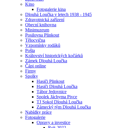
Kino
Fotogalerie kina
Dlouhá Loučka v letech 1938 - 1945
Zdravotnická zařízení
Obecní knihovna
Minimuzeum
Posilovna Plinkout
Tělocvična
Vzpomínky rodáků
Pošta
Království historických kočárků
Zámek Dlouhá Loučka
Čápi online
Firmy
Spolky
Hasiči Plinkout
Hasiči Dlouhá Loučka
Tábor Jedovnice
Spolek Jáchyma Pivce
TJ Sokol Dlouhá Loučka
Zámecký tým Dlouhá Loučka
Nabídky práce
Fotogalerie
Opravy a investice
Rok 2022