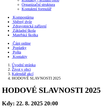
Kontakty - seznam osob
Organizační struktura
Kontaktní formulář
Kompostárna
Sběrný dvůr
Zdravotnická zařízení
Základní škola
Mateřská školka
Čápi online
Poplatky
Pošta
Kontakty
Úvodní stránka
Život v obci
Kalendář akcí
HODOVÉ SLAVNOSTI 2025
HODOVÉ SLAVNOSTI 2025
Kdy:
22. 8. 2025 20:00