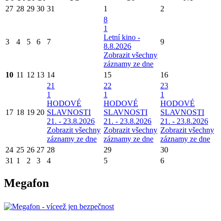
27
28
29
30
31
1
2
8
1
Letní kino -
3
4
5
6
7
9
8.8.2026
Zobrazit všechny
záznamy ze dne
10
11
12
13
14
15
16
21
22
23
1
1
1
HODOVÉ
HODOVÉ
HODOVÉ
17
18
19
20
SLAVNOSTI
SLAVNOSTI
SLAVNOSTI
21. - 23.8.2026
21. - 23.8.2026
21. - 23.8.2026
Zobrazit všechny
Zobrazit všechny
Zobrazit všechny
záznamy ze dne
záznamy ze dne
záznamy ze dne
24
25
26
27
28
29
30
31
1
2
3
4
5
6
Megafon