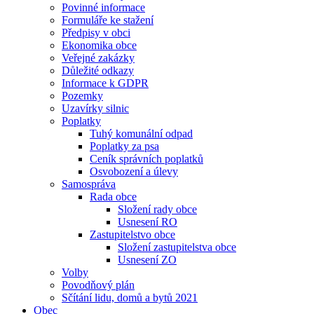
Povinné informace
Formuláře ke stažení
Předpisy v obci
Ekonomika obce
Veřejné zakázky
Důležité odkazy
Informace k GDPR
Pozemky
Uzavírky silnic
Poplatky
Tuhý komunální odpad
Poplatky za psa
Ceník správních poplatků
Osvobození a úlevy
Samospráva
Rada obce
Složení rady obce
Usnesení RO
Zastupitelstvo obce
Složení zastupitelstva obce
Usnesení ZO
Volby
Povodňový plán
Sčítání lidu, domů a bytů 2021
Obec