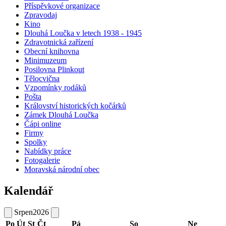
Příspěvkové organizace
Zpravodaj
Kino
Dlouhá Loučka v letech 1938 - 1945
Zdravotnická zařízení
Obecní knihovna
Minimuzeum
Posilovna Plinkout
Tělocvična
Vzpomínky rodáků
Pošta
Království historických kočárků
Zámek Dlouhá Loučka
Čápi online
Firmy
Spolky
Nabídky práce
Fotogalerie
Moravská národní obec
Kalendář
Srpen
2026
Po
Út
St
Čt
Pá
So
Ne