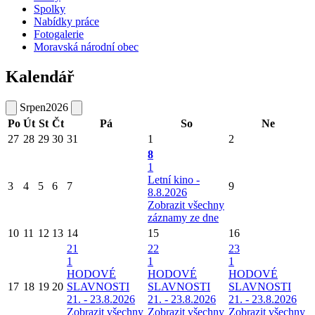
Spolky
Nabídky práce
Fotogalerie
Moravská národní obec
Kalendář
Srpen
2026
Po
Út
St
Čt
Pá
So
Ne
27
28
29
30
31
1
2
8
1
Letní kino -
3
4
5
6
7
9
8.8.2026
Zobrazit všechny
záznamy ze dne
10
11
12
13
14
15
16
21
22
23
1
1
1
HODOVÉ
HODOVÉ
HODOVÉ
17
18
19
20
SLAVNOSTI
SLAVNOSTI
SLAVNOSTI
21. - 23.8.2026
21. - 23.8.2026
21. - 23.8.2026
Zobrazit všechny
Zobrazit všechny
Zobrazit všechny