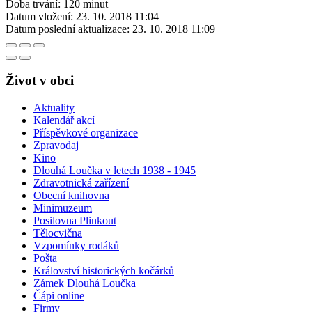
Doba trvání: 120 minut
Datum vložení:
23. 10. 2018 11:04
Datum poslední aktualizace:
23. 10. 2018 11:09
Život v obci
Aktuality
Kalendář akcí
Příspěvkové organizace
Zpravodaj
Kino
Dlouhá Loučka v letech 1938 - 1945
Zdravotnická zařízení
Obecní knihovna
Minimuzeum
Posilovna Plinkout
Tělocvična
Vzpomínky rodáků
Pošta
Království historických kočárků
Zámek Dlouhá Loučka
Čápi online
Firmy