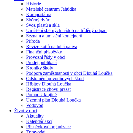
Historie
Mateřské centrum Jahůdka
Kompostárna
Sběrný dvůr
Svoz plastů a skla
Umístění sběrných nádob na tříděný odpad
Seznam a umístění kontejnerů
Příroda
Revize kotlů na tuhá paliva
Finanční příspěvky
Provozní řády v obci
Prodej publikací
Kroniky školy
Podpora zaměstnanosti v obci Dlouhá Loučka
Odstranění povodňových škod
Hřbitov Dlouhá Loučka
Registrace chovu prasat
Pomoc Ukrajině
Územní plán Dlouhá Loučka
Vodovod
Život v obci
Aktuality
Kalendář akcí
Příspěvkové organizace
Zpravodaj