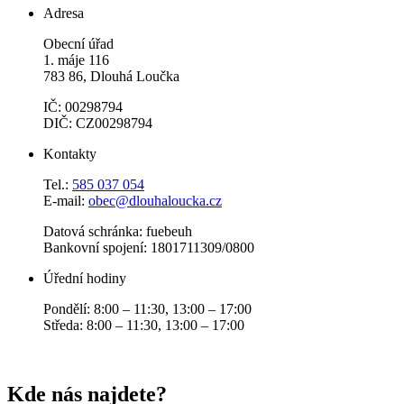
Adresa
Obecní úřad
1. máje 116
783 86, Dlouhá Loučka
IČ: 00298794
DIČ: CZ00298794
Kontakty
Tel.:
585 037 054
E-mail:
obec@dlouhaloucka.cz
Datová schránka: fuebeuh
Bankovní spojení: 1801711309/0800
Úřední hodiny
Pondělí: 8:00 – 11:30, 13:00 – 17:00
Středa: 8:00 – 11:30, 13:00 – 17:00
Kde nás najdete?