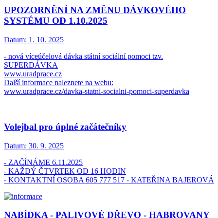
UPOZORNĚNÍ NA ZMĚNU DÁVKOVÉHO
SYSTÉMU OD 1.10.2025
Datum:
1. 10. 2025
- nová víceúčelová dávka státní sociální pomoci tzv.
SUPERDÁVKA
www.uradprace.cz
Další informace naleznete na webu:
www.uradprace.cz/davka-statni-socialni-pomoci-superdavka
Volejbal pro úplné začátečníky
Datum:
30. 9. 2025
- ZAČÍNÁME 6.11.2025
- KAŽDÝ ČTVRTEK OD 16 HODIN
- KONTAKTNÍ OSOBA 605 777 517 - KATEŘINA BAJEROVÁ
NABÍDKA - PALIVOVÉ DŘEVO - HABROVANY