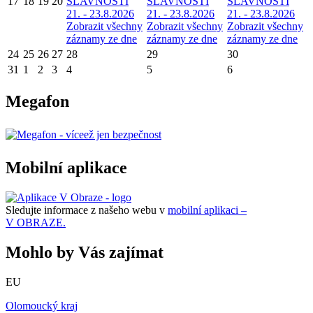
17
18
19
20
SLAVNOSTI
SLAVNOSTI
SLAVNOSTI
21. - 23.8.2026
21. - 23.8.2026
21. - 23.8.2026
Zobrazit všechny
Zobrazit všechny
Zobrazit všechny
záznamy ze dne
záznamy ze dne
záznamy ze dne
24
25
26
27
28
29
30
31
1
2
3
4
5
6
Megafon
Mobilní aplikace
Sledujte informace z našeho webu v
mobilní aplikaci –
V OBRAZE.
Mohlo by Vás zajímat
EU
Olomoucký kraj