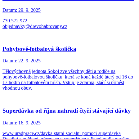
Datum:
29. 9. 2025
739 572 972
objednavky@drevohabrovany.cz
Pohybově-fotbalová školička
Datum:
22. 9. 2025
Tělovýchovná jednota Sokol zve všechny děti a rodiče na
pohybově-fotbalovou školičku, která se koná každé úterý od 16 do
17 hodin na fotbalovém hřišti. Vstup je zdarma, stačí si přinést
vhodnou obuv.
Superdávka od října nahradí čtyři stávající dávky
Datum:
16. 9. 2025
www.uradprace.cz/davka-statni-socialni-pomoci-superdavka
Detailní a ověřené informace o superdávce a řízení podle nového