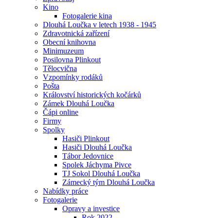
Kino
Fotogalerie kina
Dlouhá Loučka v letech 1938 - 1945
Zdravotnická zařízení
Obecní knihovna
Minimuzeum
Posilovna Plinkout
Tělocvična
Vzpomínky rodáků
Pošta
Království historických kočárků
Zámek Dlouhá Loučka
Čápi online
Firmy
Spolky
Hasiči Plinkout
Hasiči Dlouhá Loučka
Tábor Jedovnice
Spolek Jáchyma Pivce
TJ Sokol Dlouhá Loučka
Zámecký tým Dlouhá Loučka
Nabídky práce
Fotogalerie
Opravy a investice
Rok 2022