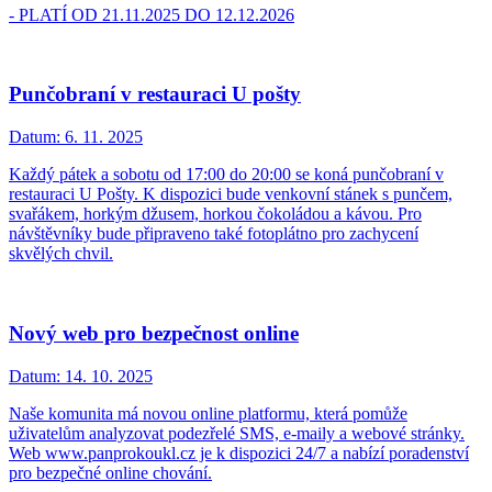
- PLATÍ OD 21.11.2025 DO 12.12.2026
Punčobraní v restauraci U pošty
Datum:
6. 11. 2025
Každý pátek a sobotu od 17:00 do 20:00 se koná punčobraní v
restauraci U Pošty. K dispozici bude venkovní stánek s punčem,
svařákem, horkým džusem, horkou čokoládou a kávou. Pro
návštěvníky bude připraveno také fotoplátno pro zachycení
skvělých chvil.
Nový web pro bezpečnost online
Datum:
14. 10. 2025
Naše komunita má novou online platformu, která pomůže
uživatelům analyzovat podezřelé SMS, e-maily a webové stránky.
Web www.panprokoukl.cz je k dispozici 24/7 a nabízí poradenství
pro bezpečné online chování.