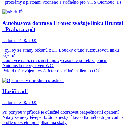
- problémy s platbami vodného a stočného pro VHS Olomouc, a.s.
Autobusová doprava Hronec zvažuje linku Bruntál
- Praha a zpět
Datum:
14. 8. 2025
- byl by ze strany občanů z Dl. Loučky o tuto autobusovou linku
zájem?
Dopravce nabízí možnost úpravy časů dle potřeb zájemců.
Autobus bude vybaven WC.
Pokud máte zájem, vyjádřete se ideálně mailem na OÚ.
Hasiči radí
Datum:
13. 8. 2025
Při pohybu v přírodě je důležité dodržovat bezpečnostní opatření.
Nikdy se nevydávejte do štol a jeskyní bez odborného doprovodu a
buďte obezřetní při šplhání na skály.