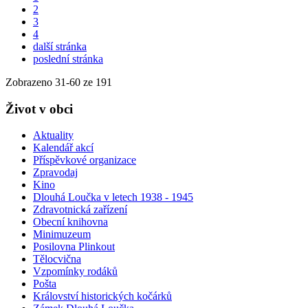
2
3
4
další stránka
poslední stránka
Zobrazeno
31
-
60
ze 191
Život v obci
Aktuality
Kalendář akcí
Příspěvkové organizace
Zpravodaj
Kino
Dlouhá Loučka v letech 1938 - 1945
Zdravotnická zařízení
Obecní knihovna
Minimuzeum
Posilovna Plinkout
Tělocvična
Vzpomínky rodáků
Pošta
Království historických kočárků