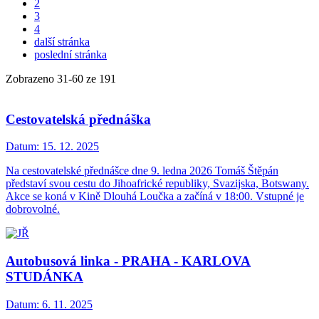
2
3
4
další stránka
poslední stránka
Zobrazeno
31
-
60
ze 191
Cestovatelská přednáška
Datum:
15. 12. 2025
Na cestovatelské přednášce dne 9. ledna 2026 Tomáš Štěpán
představí svou cestu do Jihoafrické republiky, Svazijska, Botswany.
Akce se koná v Kině Dlouhá Loučka a začíná v 18:00. Vstupné je
dobrovolné.
Autobusová linka - PRAHA - KARLOVA
STUDÁNKA
Datum:
6. 11. 2025