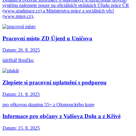
systému naleznete pouze na oficiálních stránkách Úřadu práce ČR
(www.uradprace.cz) a Ministerstva práce a sociálních věcí
(www.mpsv.cz).
Pracovní místo ZD Újezd u Uničova
Datum:
26. 8. 2025
údržbář Brníčko
Zlepšete si pracovní uplatnění s podporou
Datum:
21. 8. 2025
pro věkovou skupinu 55+ z Olomouckého kraje
Informace pro občany z Valšova Dolu a z Křivé
Datum:
15. 8. 2025