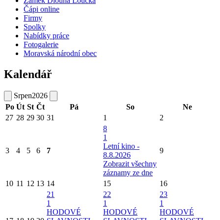
Zámek Dlouhá Loučka
Čápi online
Firmy
Spolky
Nabídky práce
Fotogalerie
Moravská národní obec
Kalendář
Srpen
2026
Po
Út
St
Čt
Pá
So
Ne
27
28
29
30
31
1
2
8
1
Letní kino -
3
4
5
6
7
9
8.8.2026
Zobrazit všechny
záznamy ze dne
10
11
12
13
14
15
16
21
22
23
1
1
1
HODOVÉ
HODOVÉ
HODOVÉ