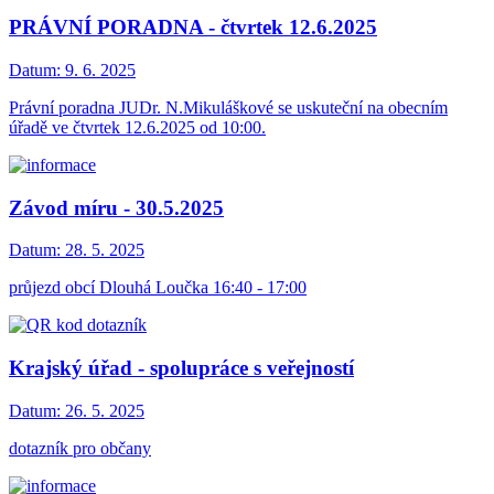
PRÁVNÍ PORADNA - čtvrtek 12.6.2025
Datum:
9. 6. 2025
Právní poradna JUDr. N.Mikuláškové se uskuteční na obecním
úřadě ve čtvrtek 12.6.2025 od 10:00.
Závod míru - 30.5.2025
Datum:
28. 5. 2025
průjezd obcí Dlouhá Loučka 16:40 - 17:00
Krajský úřad - spolupráce s veřejností
Datum:
26. 5. 2025
dotazník pro občany