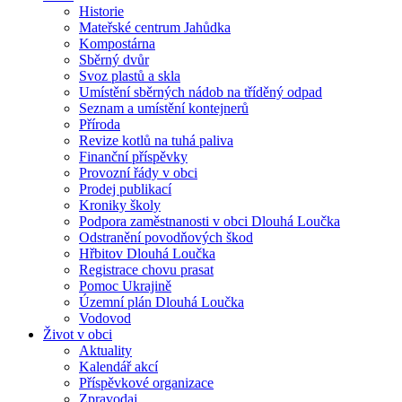
Historie
Mateřské centrum Jahůdka
Kompostárna
Sběrný dvůr
Svoz plastů a skla
Umístění sběrných nádob na tříděný odpad
Seznam a umístění kontejnerů
Příroda
Revize kotlů na tuhá paliva
Finanční příspěvky
Provozní řády v obci
Prodej publikací
Kroniky školy
Podpora zaměstnanosti v obci Dlouhá Loučka
Odstranění povodňových škod
Hřbitov Dlouhá Loučka
Registrace chovu prasat
Pomoc Ukrajině
Územní plán Dlouhá Loučka
Vodovod
Život v obci
Aktuality
Kalendář akcí
Příspěvkové organizace
Zpravodaj