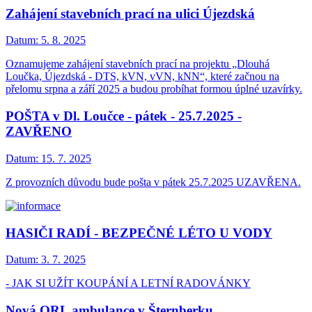
Zahájení stavebních prací na ulici Újezdská
Datum:
5. 8. 2025
Oznamujeme zahájení stavebních prací na projektu „Dlouhá
Loučka, Újezdská - DTS, kVN, vVN, kNN“, které začnou na
přelomu srpna a září 2025 a budou probíhat formou úplné uzavírky.
POŠTA v Dl. Loučce - pátek - 25.7.2025 -
ZAVŘENO
Datum:
15. 7. 2025
Z provozních důvodu bude pošta v pátek 25.7.2025 UZAVŘENA.
HASIČI RADÍ - BEZPEČNÉ LÉTO U VODY
Datum:
3. 7. 2025
- JAK SI UŽÍT KOUPÁNÍ A LETNÍ RADOVÁNKY
Nová ORL ambulance v Šternberku