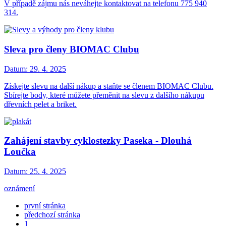
V případě zájmu nás neváhejte kontaktovat na telefonu 775 940
314.
Sleva pro členy BIOMAC Clubu
Datum:
29. 4. 2025
Získejte slevu na další nákup a staňte se členem BIOMAC Clubu.
Sbírejte body, které můžete přeměnit na slevu z dalšího nákupu
dřevních pelet a briket.
Zahájení stavby cyklostezky Paseka - Dlouhá
Loučka
Datum:
25. 4. 2025
oznámení
první stránka
předchozí stránka
1