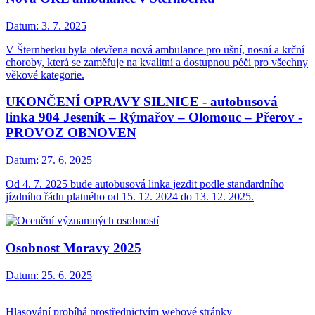
Datum:
3. 7. 2025
V Šternberku byla otevřena nová ambulance pro ušní, nosní a krční
choroby, která se zaměřuje na kvalitní a dostupnou péči pro všechny
věkové kategorie.
UKONČENÍ OPRAVY SILNICE - autobusová
linka 904 Jeseník – Rýmařov – Olomouc – Přerov -
PROVOZ OBNOVEN
Datum:
27. 6. 2025
Od 4. 7. 2025 bude autobusová linka jezdit podle standardního
jízdního řádu platného od 15. 12. 2024 do 13. 12. 2025.
Osobnost Moravy 2025
Datum:
25. 6. 2025
Hlasování probíhá prostřednictvím webové stránky