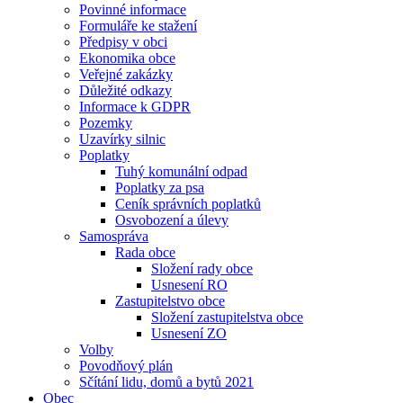
Povinné informace
Formuláře ke stažení
Předpisy v obci
Ekonomika obce
Veřejné zakázky
Důležité odkazy
Informace k GDPR
Pozemky
Uzavírky silnic
Poplatky
Tuhý komunální odpad
Poplatky za psa
Ceník správních poplatků
Osvobození a úlevy
Samospráva
Rada obce
Složení rady obce
Usnesení RO
Zastupitelstvo obce
Složení zastupitelstva obce
Usnesení ZO
Volby
Povodňový plán
Sčítání lidu, domů a bytů 2021
Obec